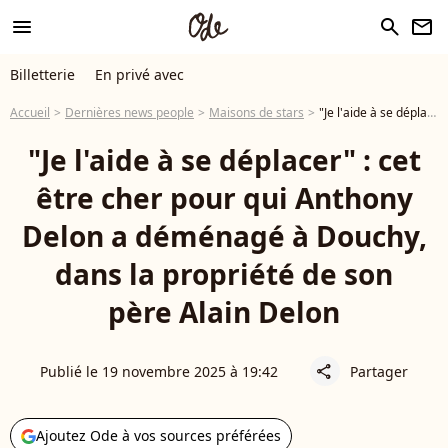
menu
search
newsletter
Billetterie
En privé avec
Accueil
Dernières news people
Maisons de stars
"Je l'aide à se déplacer" : cet être cher pour qui Anthony Delon a déménagé à Douchy, dans la propriété de son père Alain Delon
"Je l'aide à se déplacer" : cet
être cher pour qui Anthony
Delon a déménagé à Douchy,
dans la propriété de son
père Alain Delon
Publié le 19 novembre 2025 à 19:42
Partager
share
Ajoutez Ode à vos sources préférées