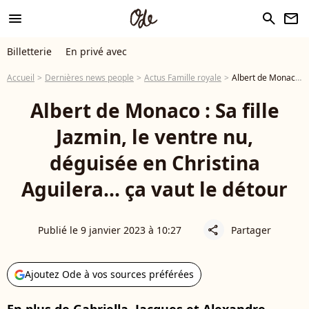
menu
search
newsletter
Billetterie
En privé avec
Accueil
Dernières news people
Actus Famille royale
Albert de Monaco : Sa fille Jazmin, le ventre nu, déguisée en Christina Aguilera... ça vaut le détour
Albert de Monaco : Sa fille
Jazmin, le ventre nu,
déguisée en Christina
Aguilera... ça vaut le détour
Publié le 9 janvier 2023 à 10:27
Partager
share
Ajoutez Ode à vos sources préférées