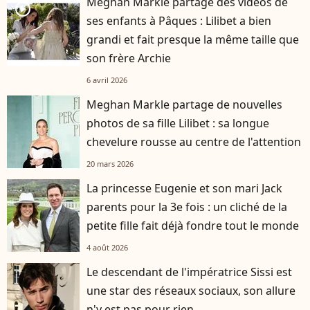
Meghan Markle partage des vidéos de
player2
ses enfants à Pâques : Lilibet a bien
grandi et fait presque la même taille que
son frère Archie
6 avril 2026
Meghan Markle partage de nouvelles
photos de sa fille Lilibet : sa longue
chevelure rousse au centre de l'attention
20 mars 2026
La princesse Eugenie et son mari Jack
parents pour la 3e fois : un cliché de la
petite fille fait déjà fondre tout le monde
4 août 2026
Le descendant de l'impératrice Sissi est
une star des réseaux sociaux, son allure
n'y est pas pour rien