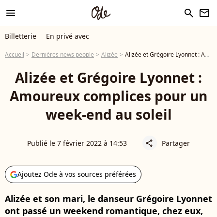
menu
search
newsletter
Billetterie
En privé avec
Accueil
Dernières news people
Alizée
Alizée et Grégoire Lyonnet : Amoureux complices pour un week-end au soleil
Alizée et Grégoire Lyonnet :
Amoureux complices pour un
week-end au soleil
Publié le 7 février 2022 à 14:53
Partager
share
Ajoutez Ode à vos sources préférées
Alizée et son mari, le danseur Grégoire Lyonnet
ont passé un weekend romantique, chez eux,