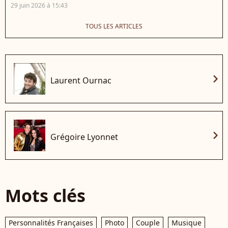
29 juin 2026 à 15:43
TOUS LES ARTICLES
chevron_right
Laurent Ournac
chevron_right
Grégoire Lyonnet
Mots clés
Personnalités Françaises
Photo
Couple
Musique