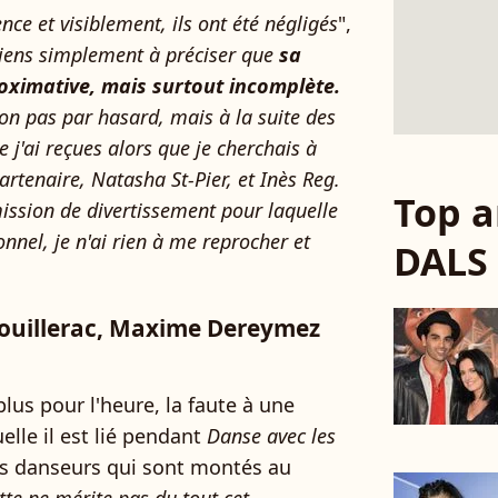
rence et visiblement, ils ont été négligés
",
tiens simplement à préciser que
sa
roximative, mais surtout incomplète.
on pas par hasard, mais à la suite des
 j'ai reçues alors que je cherchais à
rtenaire, Natasha St-Pier, et Inès Reg.
Top a
ission de divertissement pour laquelle
ionnel, je n'ai rien à me reprocher et
DALS
Mouillerac, Maxime Dereymez
lus pour l'heure, la faute à une
elle il est lié pendant
Danse avec les
ins danseurs qui sont montés au