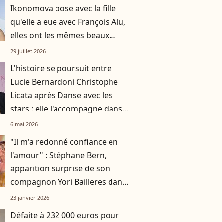
Ikonomova pose avec la fille
qu'elle a eue avec François Alu,
elles ont les mêmes beaux
cheveux châtains
29 juillet 2026
L'histoire se poursuit entre
Lucie Bernardoni Christophe
Licata après Danse avec les
stars : elle l'accompagne dans
une nouvelle aventure
6 mai 2026
"Il m'a redonné confiance en
l'amour" : Stéphane Bern,
apparition surprise de son
compagnon Yori Bailleres dans
Danse avec les stars
23 janvier 2026
Défaite à 232 000 euros pour