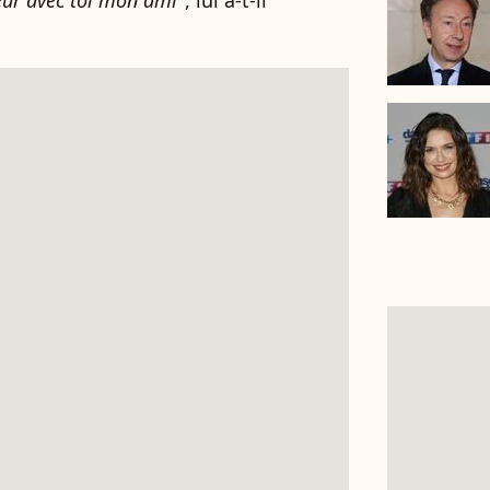
eur avec toi mon ami
", lui a-t-il