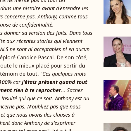
te ne mérite pas du tout cet
dans une histoire avant d'entendre les
ous concerne pas. Anthony, comme tous
ause de confidentialité.
 donner sa version des faits. Dans tous
ite aux récentes stories qui viennent
ALS ne sont ni acceptables ni en aucun
déploré Candice Pascal. De son côté,
oute le mieux placé pour sortir du
 témoin de tout. "
Ces quelques mots
à 100% car
j'étais présent quand tout
iment rien à te reprocher
... Sachez
insulté qui que ce soit. Anthony est au
oncerne pas. N'oubliez pas que nous
 et que nous avons des clauses à
chent donc Anthony de s'exprimer