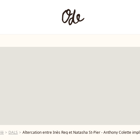
élé
DALS
Altercation entre Inès Reg et Natasha St-Pier - Anthony Colette impliqué malgré 