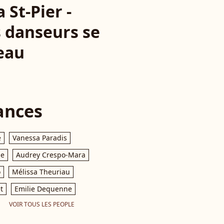
 St-Pier -
s danseurs se
eau
ances
e
Vanessa Paradis
le
Audrey Crespo-Mara
o
Mélissa Theuriau
t
Emilie Dequenne
VOIR TOUS LES PEOPLE