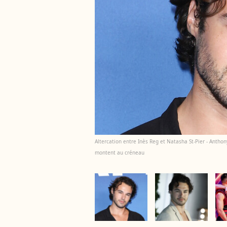
Altercation entre Inès Reg et Natasha St-Pier - Anthon
montent au créneau