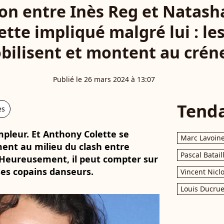
on entre Inès Reg et Natasha
tte impliqué malgré lui : le
bilisent et montent au crén
Publié le 26 mars 2024 à 13:07
Tend
es
mpleur. Et Anthony Colette se
Marc Lavoin
nt au milieu du clash entre
Pascal Batail
 Heureusement, il peut compter sur
 ses copains danseurs.
Vincent Nicl
Louis Ducrue