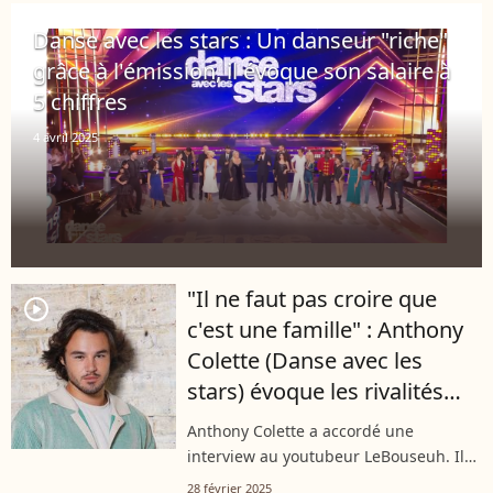
toujours autant appréciée du public....
player2
Danse avec les stars : Un danseur "riche"
grâce à l'émission, il évoque son salaire à
5 chiffres
4 avril 2025
"Il ne faut pas croire que
player2
c'est une famille" : Anthony
Colette (Danse avec les
stars) évoque les rivalités
entre les danseurs
Anthony Colette a accordé une
interview au youtubeur LeBouseuh. Il
est notamment revenu sur son
28 février 2025