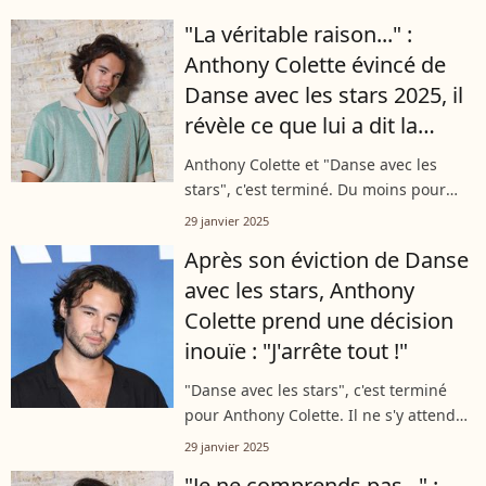
aventure dans "Danse avec les stars",
"La véritable raison..." :
l'occasion d'évoquer les rivalités entre
Anthony Colette évincé de
les danseurs...
Danse avec les stars 2025, il
révèle ce que lui a dit la
production
Anthony Colette et "Danse avec les
stars", c'est terminé. Du moins pour
l'édition 2025. Le danseur professionnel
29 janvier 2025
a été évincé de la saison 14. Sur
Après son éviction de Danse
"Twitch", il a expliqué la raison...
avec les stars, Anthony
Colette prend une décision
inouïe : "J'arrête tout !"
"Danse avec les stars", c'est terminé
pour Anthony Colette. Il ne s'y attendait
pas mais la production l'a écarté de la
29 janvier 2025
prochaine saison du célèbre concours
"Je ne comprends pas..." :