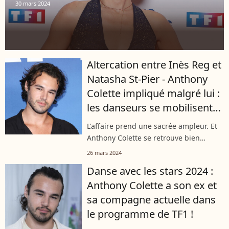
30 mars 2024
Altercation entre Inès Reg et
Natasha St-Pier - Anthony
Colette impliqué malgré lui :
les danseurs se mobilisent
et montent au créneau
L'affaire prend une sacrée ampleur. Et
Anthony Colette se retrouve bien
malheureusement au milieu du clash
26 mars 2024
entre Natasha St-Pier et Inès Reg.
Danse avec les stars 2024 :
Heureusement, il peut compter sur le
Anthony Colette a son ex et
soutien...
sa compagne actuelle dans
le programme de TF1 !