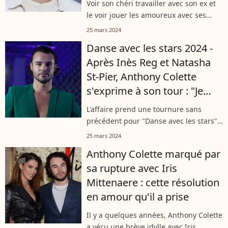
Voir son chéri travailler avec son ex et
le voir jouer les amoureux avec ses
partenaires, voilà ce que doit subir
25 mars 2024
l'une des jeunes femmes en couple
Danse avec les stars 2024 -
avec l'un des visages forts de
Après Inès Reg et Natasha
l'émission...
St-Pier, Anthony Colette
s'exprime à son tour : "Je
tiens à préciser que..."
L'affaire prend une tournure sans
précédent pour "Danse avec les stars"
jusqu'à alors toujours épargnée par les
25 mars 2024
scandales. Mais une récente altercation
Anthony Colette marqué par
survenue entre Inès Reg et Natasha...
sa rupture avec Iris
Mittenaere : cette résolution
en amour qu'il a prise
Il y a quelques années, Anthony Colette
a vécu une brève idylle avec Iris