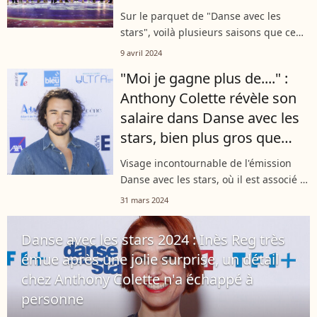
pourquoi !
Sur le parquet de "Danse avec les
stars", voilà plusieurs saisons que ce
danseur affiche une plastique de rêve.
9 avril 2024
Muscles saillants, silhouette affutée...
"Moi je gagne plus de...." :
Tout cela, c'est fini. En effet,...
Anthony Colette révèle son
salaire dans Danse avec les
stars, bien plus gros que
d'autres danseurs
Visage incontournable de l'émission
Danse avec les stars, où il est associé à
Natasha St-Pier cette saison, le danseur
31 mars 2024
Anthony Colette a récemment accordée
une interview au magazine...
Danse avec les stars 2024 : Inès Reg très
émue après une jolie surprise, un détail
chez Anthony Colette n'a échappé à
personne