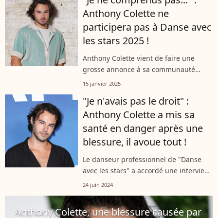
de TF1, alors qu'il faisait...
Anthony Colette ne
participera pas à Danse avec
les stars 2025 !
Anthony Colette vient de faire une
grosse annonce à sa communauté
"Instagram" ce mercredi 15 janvier,
15 janvier 2025
puisqu'il vient de leur révéler qu'il a été
"Je n'avais pas le droit" :
remercié par la production de "Danse...
Anthony Colette a mis sa
santé en danger après une
blessure, il avoue tout !
Le danseur professionnel de "Danse
avec les stars" a accordé une interview
à "Télé 7 Jours". L'occasion de faire une
24 juin 2024
confidence sur son aventure qui a pris
un tournant très compliqué...
Anthony Colette, une blessure causée par