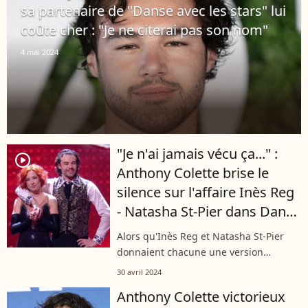
sa partenaire de "Danse avec les stars" lui
coûte cher : "Je ne citerai pas son nom"
4 mai 2024
"Je n'ai jamais vécu ça..." :
player2
Anthony Colette brise le
silence sur l'affaire Inès Reg
- Natasha St-Pier dans Danse
avec les stars
Alors qu'Inès Reg et Natasha St-Pier
donnaient chacune une version
radicalement opposée de leur
30 avril 2024
altercation sur les plateaux de
Anthony Colette victorieux
"Quotidien" et "Touche pas à mon