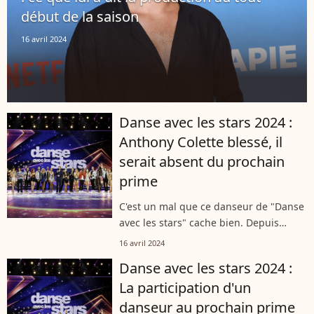
début de la saison
16 avril 2024
Danse avec les stars 2024 :
Anthony Colette blessé, il
serait absent du prochain
prime
C'est un mal que ce danseur de "Danse
avec les stars" cache bien. Depuis
plusieurs semaines, il souffre
16 avril 2024
grandement dans le silence et continue
Danse avec les stars 2024 :
malgré tout d'enchaîner les primes,
La participation d'un
et...
danseur au prochain prime