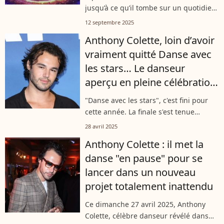
jusqu’à ce qu’il tombe sur un quotidien
qu’il n’avait jamais imaginé. Ancien
12 septembre 2025
danseur phare de "Danse avec les
Anthony Colette, loin d’avoir
stars", il confie aujourd’hui avoir...
vraiment quitté Danse avec
les stars… Le danseur
aperçu en pleine célébration
lors de la finale !
"Danse avec les stars", c'est fini pour
cette année. La finale s'est tenue
vendredi 25 avril sur TF1 et c'est Lénie
28 avril 2025
et Jordan Mouillerac qui ont remporté
Anthony Colette : il met la
cette saison 14. Parmi les...
danse "en pause" pour se
lancer dans un nouveau
projet totalement inattendu
Ce dimanche 27 avril 2025, Anthony
Colette, célèbre danseur révélé dans