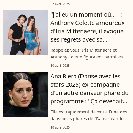
l’émission "Danse avec les Stars", a pris
27 avril 2025
tout le monde de court avec une
"J'ai eu un moment où… " :
annonce importante faite sur
Anthony Colette amoureux
Instagram....
d'Iris Mittenaere, il évoque
ses regrets avec sa
partenaire de Danse avec les
Rappelez-vous, Iris Mittenaere et
stars
Anthony Colette figuraient parmi les
duos phares de l'émission "Danse avec
10 avril 2025
les stars" saison 9, diffusée en 2018. Ils
Ana Riera (Danse avec les
ont même été en couple. Mais...
stars 2025) ex-compagne
d'un autre danseur phare du
programme : "Ça devenait
compliqué"
Elle est rapidement devenue l'une des
danseuses phares de "Danse avec les
stars". Ana Riera a entamé sa deuxième
10 avril 2025
année dans l'émission de TF1 et est