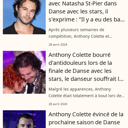
avec Natasha St-Pier dans
poste" respectivement,...
Danse avec les stars, il
s'exprime : "Il y a eu des bas,
très très bas..."
Après plusieurs semaines de
compétition, Anthony Colette et
Natasha St-Pier ont remporté la 13ème
28 avril 2024
édition de "Danse avec les stars".
Anthony Colette bourré
S'étant surpassé pour atteindre la
d'antidouleurs lors de la
finale, l'artiste...
finale de Danse avec les
stars, le danseur souffrait le
martyre
Malgré les apparences, Anthony
Colette était totalement à bout lors de
la finale de l'émission "Danse avec les
28 avril 2024
stars" le 26 avril 2024. Grand gagnant
Anthony Colette évincé de la
aux côtés de Natasha St-Pier,...
prochaine saison de Danse