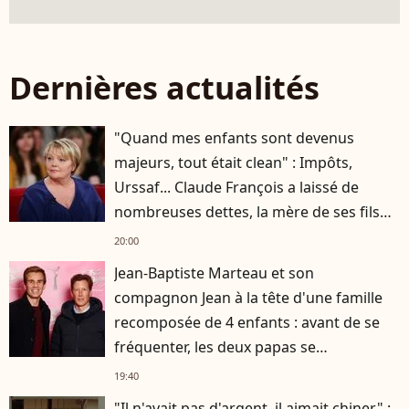
Dernières actualités
"Quand mes enfants sont devenus
majeurs, tout était clean" : Impôts,
Urssaf... Claude François a laissé de
nombreuses dettes, la mère de ses fils
s'est occupée de tout
20:00
Jean-Baptiste Marteau et son
compagnon Jean à la tête d'une famille
recomposée de 4 enfants : avant de se
fréquenter, les deux papas se
connaissaient depuis des années
19:40
"Il n'avait pas d'argent, il aimait chiner" :