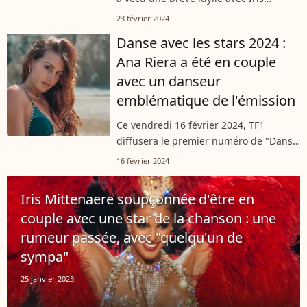
Mittenaere qui était sa partenaire dans
23 février 2024
"Danse avec les stars". S'ils se sont
Danse avec les stars 2024 :
séparés en bons termes, le danseur...
Ana Riera a été en couple
avec un danseur
emblématique de l'émission
Ce vendredi 16 février 2024, TF1
diffusera le premier numéro de "Danse
avec les stars 2024". L'occasion de
16 février 2024
découvrir la petite nouvelle Ana Riera.
Et elle retrouvera... l'un de ses...
Iris Mittenaere soupçonnée d'être en
couple avec une star de la chanson : une
rumeur passée, avec "quelqu'un de
sympa"
25 janvier 2023