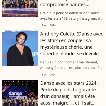
compromise par des
problèmes physiques
Coup dur pour ce danseur de "Danse
avec les stars" ! En story Instagram, il a
annoncé être au plus mal
12 avril 2024
physiquement, à tel point que son
Anthony Colette (Danse avec
aventure pourrait être interrompue. Il a
les stars) en couple : sa
lui-même...
mystérieuse chérie, une
superbe blonde, se dévoile
enfin !
Depuis un bon moment maintenant,
Anthony Colette n'est plus un coeur à
prendre. La figure de "Danse avec les
11 avril 2024
stars" a trouvé l'amour dans les
Danse avec les stars 2024 :
coulisses de l'émission, auprès d'une...
Perte de poids fulgurante
d'un danseur, "jamais été
aussi maigre"... et il sait