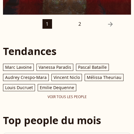
arrow_right
1
2
Tendances
Marc Lavoine
Vanessa Paradis
Pascal Bataille
Audrey Crespo-Mara
Vincent Niclo
Mélissa Theuriau
Louis Ducruet
Emilie Dequenne
VOIR TOUS LES PEOPLE
Top people du mois