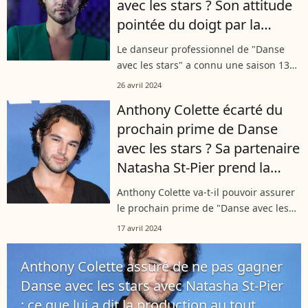
avec les stars ? Son attitude
pointée du doigt par la
production
Le danseur professionnel de "Danse
avec les stars" a connu une saison 13
compliquée. Anthony Colette a été au
26 avril 2024
coeur de polémiques, ce qui n'aurait
Anthony Colette écarté du
pas plu à la production comme
prochain prime de Danse
l'explique...
avec les stars ? Sa partenaire
Natasha St-Pier prend la
parole
Anthony Colette va-t-il pouvoir assurer
le prochain prime de "Danse avec les
stars" attendu le vendredi 19 avril
17 avril 2024
prochain ? Au coeur de toutes les
rumeurs, le danseur blessé ne s'est...
Anthony Colette assuré de ne pas gagner
Danse avec les stars avec Natasha St-Pier
: ce que lui a dit la production au tout