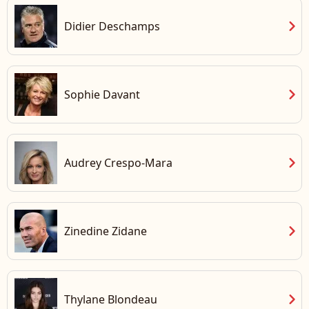
chevron_right
Didier Deschamps
chevron_right
Sophie Davant
chevron_right
Audrey Crespo-Mara
chevron_right
Zinedine Zidane
chevron_right
Thylane Blondeau