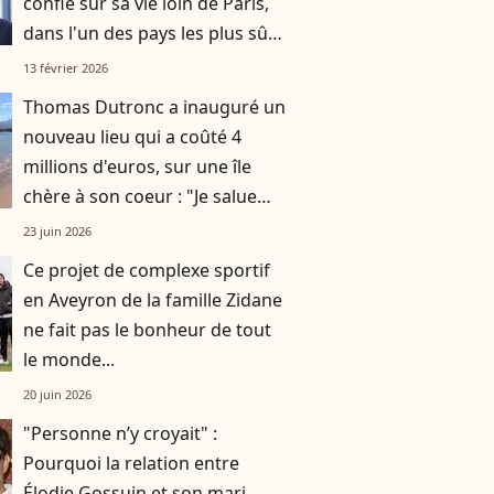
confie sur sa vie loin de Paris,
dans l'un des pays les plus sûrs
du monde
13 février 2026
Thomas Dutronc a inauguré un
nouveau lieu qui a coûté 4
millions d'euros, sur une île
chère à son coeur : "Je salue
l'effort de tout le monde"
23 juin 2026
Ce projet de complexe sportif
en Aveyron de la famille Zidane
ne fait pas le bonheur de tout
le monde...
20 juin 2026
"Personne n’y croyait" :
Pourquoi la relation entre
Élodie Gossuin et son mari