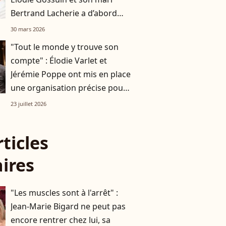
Bertrand Lacherie a d’abord
laissé tout le monde perplexe ?
30 mars 2026
"Tout le monde y trouve son
compte" : Élodie Varlet et
Jérémie Poppe ont mis en place
une organisation précise pour
leurs enfants quand ils ne sont
23 juillet 2026
pas là
rticles
aires
"Les muscles sont à l'arrêt" :
Jean-Marie Bigard ne peut pas
encore rentrer chez lui, sa