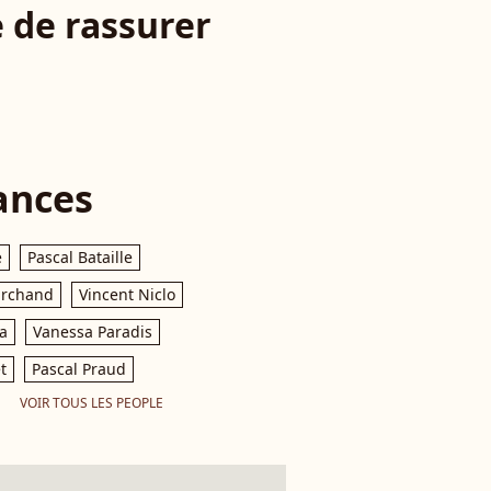
 de rassurer
ances
e
Pascal Bataille
archand
Vincent Niclo
a
Vanessa Paradis
t
Pascal Praud
VOIR TOUS LES PEOPLE