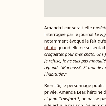
Amanda Lear serait-elle obsédé
Interrogée par le journal
Le Fi
notamment évoqué le fait qu'e
photo
quand elle ne se sentait 
croquettes pour mes chats. Une f
Je refuse, je ne suis pas maquill
répond : 'Moi aussi'. Et moi de l
l'habitude'
."
Bien sûr, le personnage public
privée. Amanda Lear, héroïne d
et Joan Crawford ?
, ne passe p
elle est à la maison. "
Je pars du