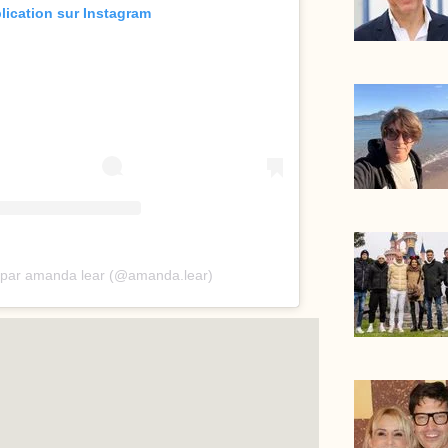
blication sur Instagram
e par amanda lear (@amanda.lear)