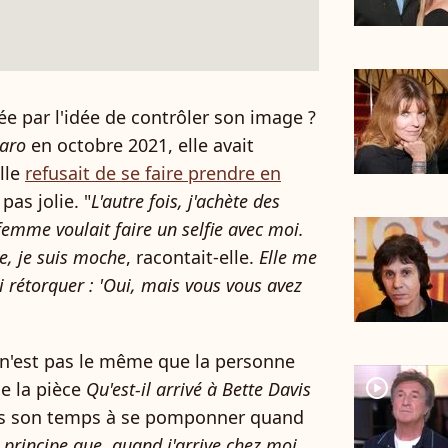
e par l'idée de contrôler son image ?
garo
en octobre 2021, elle avait
lle
refusait de se faire prendre en
pas jolie. "
L'autre fois, j'achète des
emme voulait faire un selfie avec moi.
ée, je suis moche
, racontait-elle.
Elle me
ui rétorquer : 'Oui, mais vous vous avez
 n'est pas le même que la personne
player2
e la pièce
Qu'est-il arrivé à Bette Davis
as son temps à se pomponner quand
 principe que, quand j'arrive chez moi,