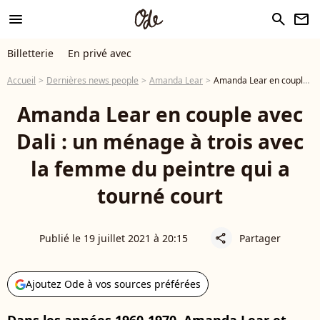
menu
search
newsletter
Billetterie
En privé avec
Accueil
Dernières news people
Amanda Lear
Amanda Lear en couple avec Dali : un ménage à trois avec la femme du peintre qui a tourné court
Amanda Lear en couple avec
Dali : un ménage à trois avec
la femme du peintre qui a
tourné court
Publié le 19 juillet 2021 à 20:15
Partager
share
Ajoutez Ode à vos sources préférées