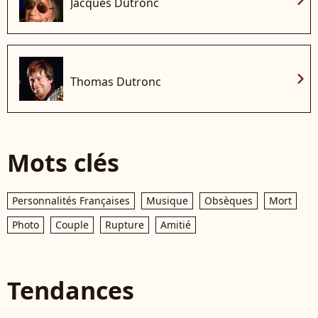
chevron_right
Jacques Dutronc
chevron_right
Thomas Dutronc
Mots clés
Personnalités Françaises
Musique
Obsèques
Mort
Photo
Couple
Rupture
Amitié
Tendances