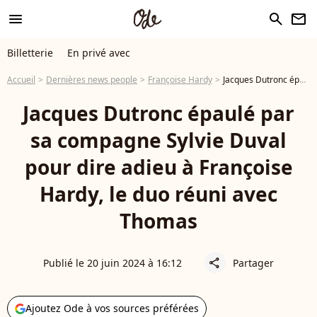
menu
search
newsletter
Billetterie
En privé avec
Accueil
Dernières news people
Françoise Hardy
Jacques Dutronc épaulé par sa compagne Sylvie Duval pour dire adieu à Françoise Hardy, le duo réuni avec Thomas
Jacques Dutronc épaulé par
sa compagne Sylvie Duval
pour dire adieu à Françoise
Hardy, le duo réuni avec
Thomas
Publié le 20 juin 2024 à 16:12
Partager
share
Ajoutez Ode à vos sources préférées