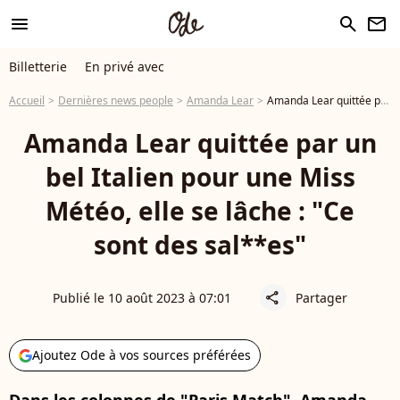
menu
search
newsletter
Billetterie
En privé avec
Accueil
Dernières news people
Amanda Lear
Amanda Lear quittée par un bel Italien pour une Miss Météo, elle se lâche : "Ce sont des sal**es"
Amanda Lear quittée par un
bel Italien pour une Miss
Météo, elle se lâche : "Ce
sont des sal**es"
Publié le 10 août 2023 à 07:01
Partager
share
Ajoutez Ode à vos sources préférées