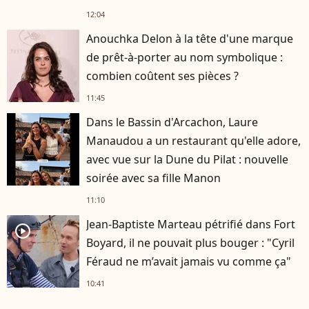
12:04
Anouchka Delon à la tête d'une marque
de prêt-à-porter au nom symbolique :
combien coûtent ses pièces ?
11:45
Dans le Bassin d'Arcachon, Laure
Manaudou a un restaurant qu'elle adore,
avec vue sur la Dune du Pilat : nouvelle
soirée avec sa fille Manon
11:10
Jean-Baptiste Marteau pétrifié dans Fort
player2
Boyard, il ne pouvait plus bouger : "Cyril
Féraud ne m’avait jamais vu comme ça"
10:41