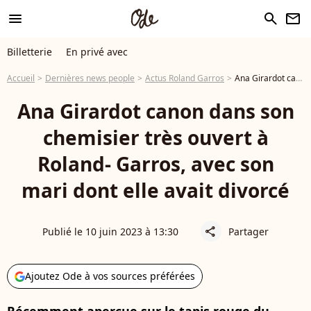
menu
search
newsletter
Billetterie
En privé avec
Accueil
Dernières news people
Actus Roland Garros
Ana Girardot canon dans son chemisier très ouvert à Roland- Garros, avec son mari dont elle avait divorcé
Ana Girardot canon dans son
chemisier très ouvert à
Roland- Garros, avec son
mari dont elle avait divorcé
Publié le 10 juin 2023 à 13:30
Partager
share
Ajoutez Ode à vos sources préférées