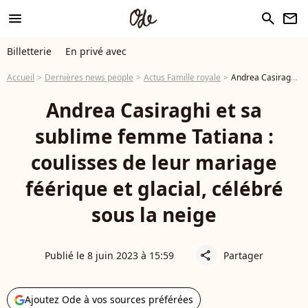
menu
search
newsletter
Billetterie
En privé avec
Accueil
Dernières news people
Actus Famille royale
Andrea Casiraghi et sa sublime femme Tatiana : coulisses de leur mariage féérique et glacial, célébré sous la neige
Andrea Casiraghi et sa
sublime femme Tatiana :
coulisses de leur mariage
féérique et glacial, célébré
sous la neige
Publié le 8 juin 2023 à 15:59
Partager
share
Ajoutez Ode à vos sources préférées