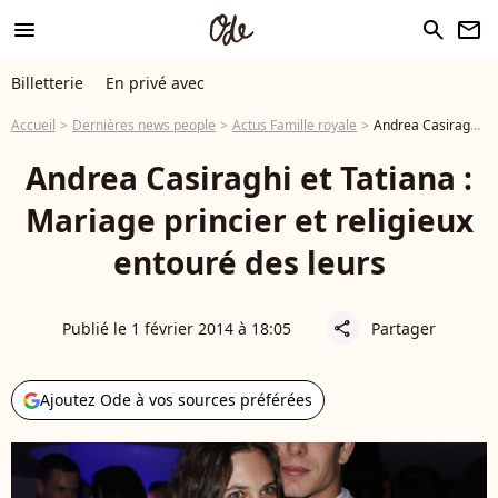
menu
search
newsletter
Billetterie
En privé avec
Accueil
Dernières news people
Actus Famille royale
Andrea Casiraghi et Tatiana : Mariage princier et religieux entouré des leurs
Andrea Casiraghi et Tatiana :
Mariage princier et religieux
entouré des leurs
Publié le 1 février 2014 à 18:05
Partager
share
Ajoutez Ode à vos sources préférées