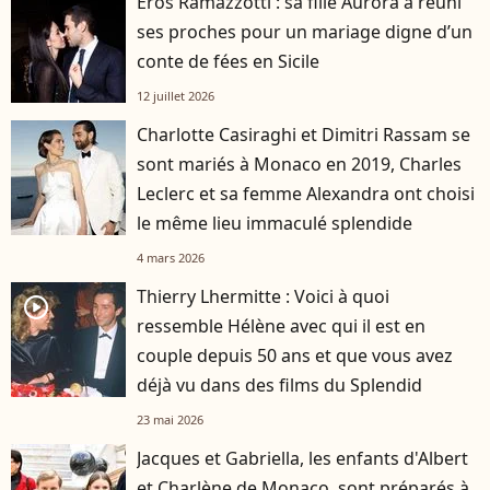
Eros Ramazzotti : sa fille Aurora a réuni
ses proches pour un mariage digne d’un
conte de fées en Sicile
12 juillet 2026
Charlotte Casiraghi et Dimitri Rassam se
sont mariés à Monaco en 2019, Charles
Leclerc et sa femme Alexandra ont choisi
le même lieu immaculé splendide
4 mars 2026
Thierry Lhermitte : Voici à quoi
player2
ressemble Hélène avec qui il est en
couple depuis 50 ans et que vous avez
déjà vu dans des films du Splendid
23 mai 2026
Jacques et Gabriella, les enfants d'Albert
et Charlène de Monaco, sont préparés à