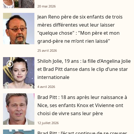
20 mai 2026
Jean Reno père de six enfants de trois
mères différentes veut leur laisser
"quelque chose" : "Mon père et mon
grand-père ne m’ont rien laissé"
25 avril 2026
Shiloh Jolie, 19 ans : la fille d’Angelina Jolie
player2
et Brad Pitt danse dans le clip d’une star
internationale
4 avril 2026
Brad Pitt : 18 ans après leur naissance à
Nice, ses enfants Knox et Vivienne ont
choisi de vivre sans leur père
12 juillet 2026
Brad Pitt : l’écart continue de se creuser