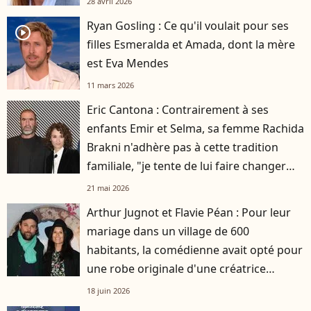
28 avril 2026
Ryan Gosling : Ce qu'il voulait pour ses
player2
filles Esmeralda et Amada, dont la mère
est Eva Mendes
11 mars 2026
Eric Cantona : Contrairement à ses
enfants Emir et Selma, sa femme Rachida
Brakni n'adhère pas à cette tradition
familiale, "je tente de lui faire changer
d'avis"
21 mai 2026
Arthur Jugnot et Flavie Péan : Pour leur
mariage dans un village de 600
habitants, la comédienne avait opté pour
une robe originale d'une créatrice
française
18 juin 2026