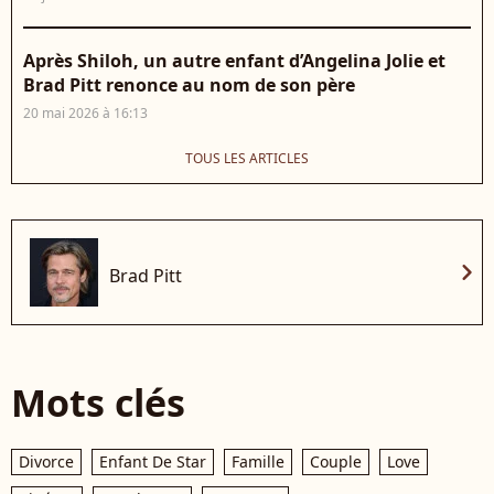
Après Shiloh, un autre enfant d’Angelina Jolie et
Brad Pitt renonce au nom de son père
20 mai 2026 à 16:13
TOUS LES ARTICLES
chevron_right
Brad Pitt
Mots clés
Divorce
Enfant De Star
Famille
Couple
Love