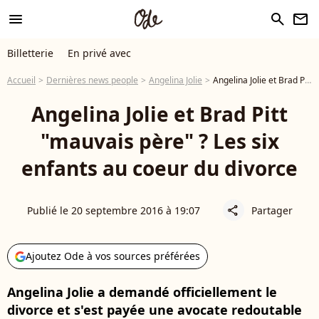
menu
search
newsletter
Billetterie
En privé avec
Accueil
Dernières news people
Angelina Jolie
Angelina Jolie et Brad Pitt "mauvais père" ? Les six enfants au coeur du divorce
Angelina Jolie et Brad Pitt
"mauvais père" ? Les six
enfants au coeur du divorce
Publié le 20 septembre 2016 à 19:07
Partager
share
Ajoutez Ode à vos sources préférées
Angelina Jolie a demandé officiellement le
divorce et s'est payée une avocate redoutable