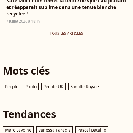
Kate Middleton remet la tenue de sport au placard
et réapparaît sublime dans une tenue blanche
recyclée !
7 juillet 2026 à 18:19
TOUS LES ARTICLES
Mots clés
People
Photo
People UK
Famille Royale
Tendances
Marc Lavoine
Vanessa Paradis
Pascal Bataille