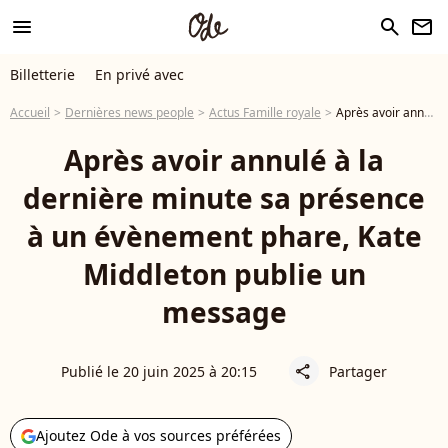
menu
search
newsletter
Billetterie
En privé avec
Accueil
Dernières news people
Actus Famille royale
Après avoir annulé à la dernière minute sa présence à un évènement phare, Kate Middleton publie un message
Après avoir annulé à la
dernière minute sa présence
à un évènement phare, Kate
Middleton publie un
message
Publié le 20 juin 2025 à 20:15
Partager
share
Ajoutez Ode à vos sources préférées