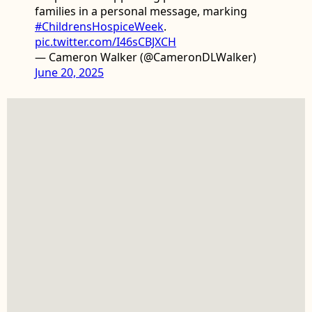
families in a personal message, marking
#ChildrensHospiceWeek
.
pic.twitter.com/I46sCBJXCH
— Cameron Walker (@CameronDLWalker)
June 20, 2025