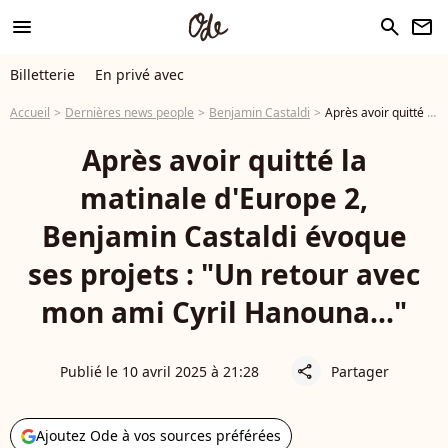
menu
search
newsletter
Billetterie
En privé avec
Accueil
Dernières news people
Benjamin Castaldi
Après avoir quitté la matinale d'Europe 2, Benjamin Castaldi évoque ses projets : "Un retour avec mon ami Cyril Hanouna..."
Après avoir quitté la
matinale d'Europe 2,
Benjamin Castaldi évoque
ses projets : "Un retour avec
mon ami Cyril Hanouna..."
Publié le 10 avril 2025 à 21:28
Partager
share
Ajoutez Ode à vos sources préférées