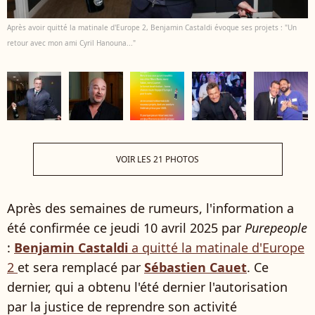
Après avoir quitté la matinale d'Europe 2, Benjamin Castaldi évoque ses projets : "Un
retour avec mon ami Cyril Hanouna..."
VOIR LES 21 PHOTOS
Après des semaines de rumeurs, l'information a
été confirmée ce jeudi 10 avril 2025 par
Purepeople
:
Benjamin Castaldi
a quitté la matinale d'Europe
2
et sera remplacé par
Sébastien Cauet
. Ce
dernier, qui a obtenu l'été dernier l'autorisation
par la justice de reprendre son activité