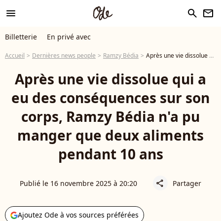
menu
search
newsletter
Billetterie
En privé avec
Accueil
Dernières news people
Ramzy Bédia
Après une vie dissolue qui a eu des conséquences sur son corps, Ramzy Bédia n'a pu manger que deux aliments pendant 10 ans
Après une vie dissolue qui a
eu des conséquences sur son
corps, Ramzy Bédia n'a pu
manger que deux aliments
pendant 10 ans
Publié le 16 novembre 2025 à 20:20
Partager
share
Ajoutez Ode à vos sources préférées