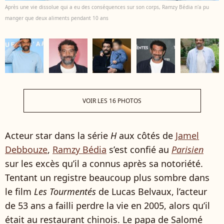
Après une vie dissolue qui a eu des conséquences sur son corps, Ramzy Bédia n'a pu
manger que deux aliments pendant 10 ans
VOIR LES 16 PHOTOS
Acteur star dans la série
H
aux côtés de
Jamel
Debbouze
,
Ramzy Bédia
s’est confié au
Parisien
sur les excès qu’il a connus après sa notoriété.
Tentant un registre beaucoup plus sombre dans
le film
Les Tourmentés
de Lucas Belvaux, l’acteur
de 53 ans a failli perdre la vie en 2005, alors qu’il
était au restaurant chinois. Le papa de Salomé