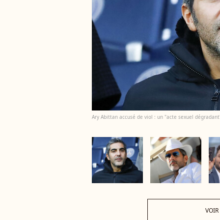
Ary Abittan accusé de viol : un "acte sexuel dégradant
VOIR