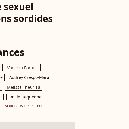
e sexuel
ons sordides
ances
e
Vanessa Paradis
le
Audrey Crespo-Mara
o
Mélissa Theuriau
t
Emilie Dequenne
VOIR TOUS LES PEOPLE