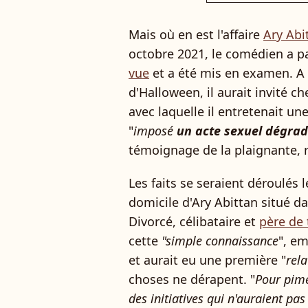
Mais où en est l'affaire
Ary Abi
octobre 2021, le comédien a 
vue
et a été mis en examen. A
d'Halloween, il aurait invité ch
avec laquelle il entretenait une
"
imposé
un acte sexuel dégrad
témoignage de la plaignante, r
Les faits se seraient déroulés 
domicile d'Ary Abittan situé d
Divorcé, célibataire et
père de t
cette
"simple connaissance
", e
et aurait eu une première "
rela
choses ne dérapent. "
Pour pime
des initiatives qui n'auraient pa