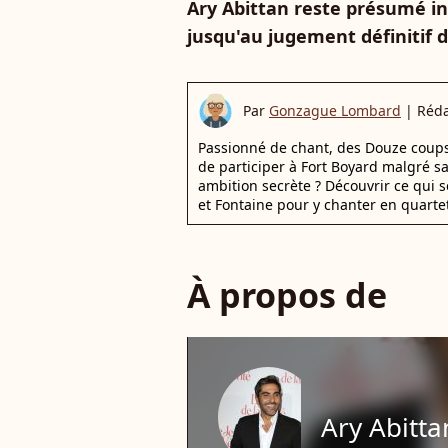
Ary Abittan reste présumé in
jusqu'au jugement définitif d
Par
Gonzague Lombard
|
Réda
Passionné de chant, des Douze coups d
de participer à Fort Boyard malgré s
ambition secrète ? Découvrir ce qui s
et Fontaine pour y chanter en quartet
À propos de
Ary Abitta