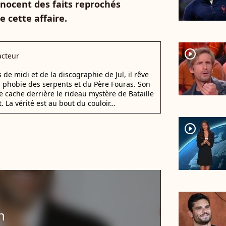
nocent des faits reprochés
e cette affaire.
player2
cteur
e midi et de la discographie de Jul, il rêve
a phobie des serpents et du Père Fouras. Son
e cache derrière le rideau mystère de Bataille
. La vérité est au bout du couloir…
player2
n