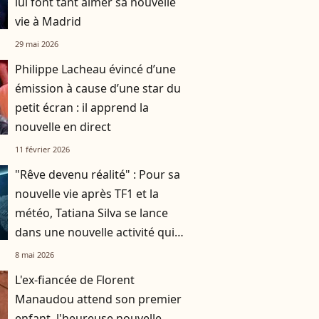
lui font tant aimer sa nouvelle
vie à Madrid
29 mai 2026
Philippe Lacheau évincé d’une
émission à cause d’une star du
petit écran : il apprend la
nouvelle en direct
11 février 2026
"Rêve devenu réalité" : Pour sa
nouvelle vie après TF1 et la
météo, Tatiana Silva se lance
dans une nouvelle activité qui
n'a rien à voir avec la télé
8 mai 2026
L'ex-fiancée de Florent
Manaudou attend son premier
enfant, l'heureuse nouvelle