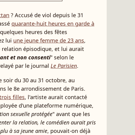
ttan
? Accusé de viol depuis le 31
passé
quarante-huit heures en garde à
 quelques heures des fêtes
ez lui
une jeune femme de 23 ans
,
 relation épisodique, et lui aurait
ant et non consenti
" selon le
elayé par le journal
Le Parisien
.
le soir du 30 au 31 octobre, au
ans le 8e arrondissement de Paris.
rois filles
, l'artiste aurait contacté
mployée d'une plateforme numérique,
tion sexuelle protégée
" avant que les
nter la relation, le comédien aurait pris
s plu à sa jeune amie
, pouvait-on déjà