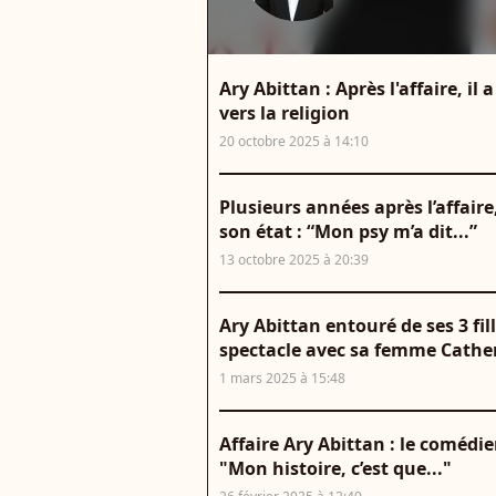
Ary Abittan : Après l'affaire, il 
vers la religion
20 octobre 2025 à 14:10
Plusieurs années après l’affair
son état : “Mon psy m’a dit...”
13 octobre 2025 à 20:39
Ary Abittan entouré de ses 3 fill
spectacle avec sa femme Cather
1 mars 2025 à 15:48
Affaire Ary Abittan : le comédie
"Mon histoire, c’est que..."