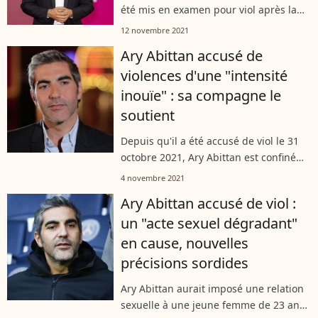
été mis en examen pour viol après la
plainte d'une jeune femme avec
12 novembre 2021
laquelle il entretenait une relation
Ary Abittan accusé de
intime. Depuis, il se fait discret alors...
violences d'une "intensité
inouïe" : sa compagne le
soutient
Depuis qu'il a été accusé de viol le 31
octobre 2021, Ary Abittan est confiné
avec sa famille, alors que de nouveaux
4 novembre 2021
détails font surface dans les médias.
Ary Abittan accusé de viol :
L'émission "Touche pas à...
un "acte sexuel dégradant"
en cause, nouvelles
précisions sordides
Ary Abittan aurait imposé une relation
sexuelle à une jeune femme de 23 ans