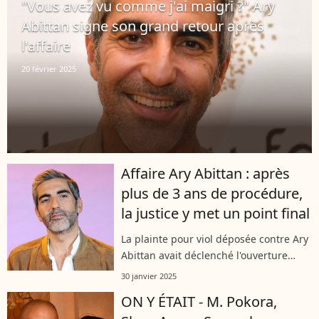
"Vous avez vu comme j'ai maigri ?" Ary
Abittan signe son grand retour après
l'affaire
20 février 2025
Affaire Ary Abittan : après
plus de 3 ans de procédure,
la justice y met un point final
La plainte pour viol déposée contre Ary
Abittan avait déclenché l'ouverture
d'une enquête. Après trois ans de
30 janvier 2025
procédure judiciaire, le comédien de 50
ON Y ÉTAIT - M. Pokora,
ans est fixé sur son sort.