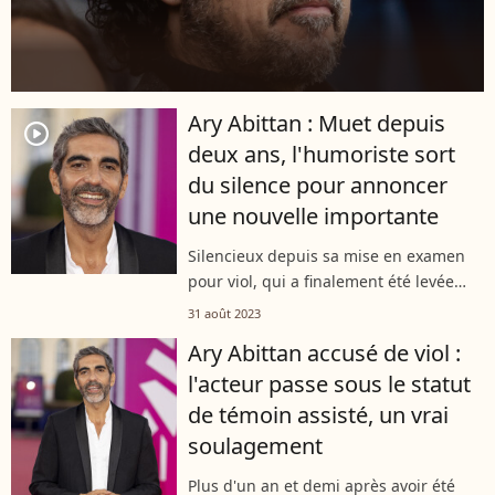
Ary Abittan : Muet depuis
player2
deux ans, l'humoriste sort
du silence pour annoncer
une nouvelle importante
Silencieux depuis sa mise en examen
pour viol, qui a finalement été levée
après deux ans d'enquête, Ary Abittan,
31 août 2023
qui a été placé sous le statut de témoin
Ary Abittan accusé de viol :
assisté dans cette affaire,...
l'acteur passe sous le statut
de témoin assisté, un vrai
soulagement
Plus d'un an et demi après avoir été