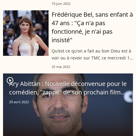
la discrétion après la plainte pour viol
10 juin 2022
déposée contre lui par une femme avec
Frédérique Bel, sans enfant à
laquelle il entretenait une...
47 ans : "Ça n'a pas
fonctionné, je n'ai pas
insisté"
Qu'est ce qu'on a fait au bon Dieu est à
voir ou à revoir sur TMC ce mercredi 15
mai en prime time. Cette nouvelle
25 mai 2022
diffusion 8 ans après la sortie du film
en salle sera l'occasion...
player2
Ary Abittan : Nouvelle déconvenue pour le
comédien, "zappé" de son prochain film...
29 avril 2022