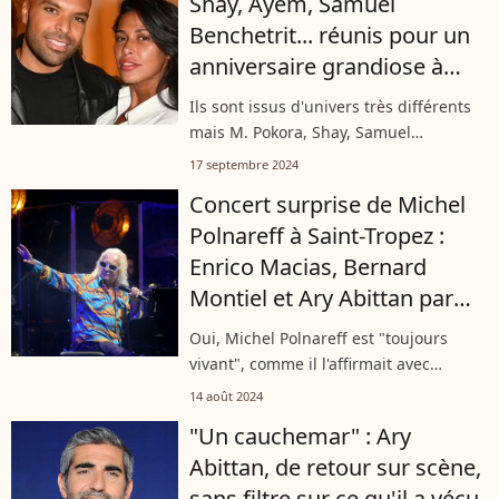
Shay, Ayem, Samuel
Benchetrit... réunis pour un
anniversaire grandiose à
deux pas du palais de
Ils sont issus d'univers très différents
l'Elysée
mais M. Pokora, Shay, Samuel
Benchetrit ou encore Christophe
17 septembre 2024
Beaugrand se sont tous retrouvés à la
Concert surprise de Michel
même adresse le lundi 16 septembre
Polnareff à Saint-Tropez :
2024....
Enrico Macias, Bernard
Montiel et Ary Abittan parmi
les spectateurs
Oui, Michel Polnareff est "toujours
vivant", comme il l'affirmait avec
humour en avril dernier, après la sortie
14 août 2024
d'un album de reprises, ce que l'on fait
"Un cauchemar" : Ary
généralement pour les artistes...
Abittan, de retour sur scène,
sans filtre sur ce qu'il a vécu