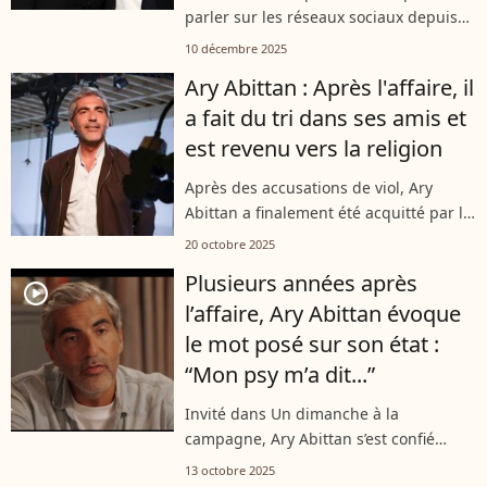
parler sur les réseaux sociaux depuis
sa première diffusion ce lundi 8
10 décembre 2025
décembre. Brigitte Macron se trouvait
Ary Abittan : Après l'affaire, il
dans les coulisses du spectacle de...
a fait du tri dans ses amis et
est revenu vers la religion
Après des accusations de viol, Ary
Abittan a finalement été acquitté par la
justice française. Mais cette épreuve a
20 octobre 2025
marqué l’acteur de 51 ans à vie. Depuis
Plusieurs années après
cet événement, celui-ci...
player2
l’affaire, Ary Abittan évoque
le mot posé sur son état :
“Mon psy m’a dit...”
Invité dans Un dimanche à la
campagne, Ary Abittan s’est confié
comme rarement sur les séquelles
13 octobre 2025