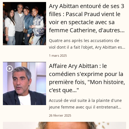
laissées par les accusations de viol
Ary Abittan entouré de ses 3
dont il a finalement été blanchi.
filles : Pascal Praud vient le
Plusieurs années...
voir en spectacle avec sa
femme Catherine, d'autres
personnalités présentes
Quatre ans après les accusations de
viol dont il a fait l'objet, Ary Abittan est
remonté sur scène et a dévoilé son
1 mars 2025
spectacle "Authentique" à la Cigale. Un
Affaire Ary Abittan : le
moment de bonheur pour l'humoriste...
player2
comédien s'exprime pour la
première fois, "Mon histoire,
c’est que..."
Accusé de viol suite à la plainte d'une
jeune femme avec qui il entretenait
une relation en 2021, Ary Abittan a
26 février 2025
bénéficié d'un non-lieu dans cette
affaire. L'humoriste s'est confié...