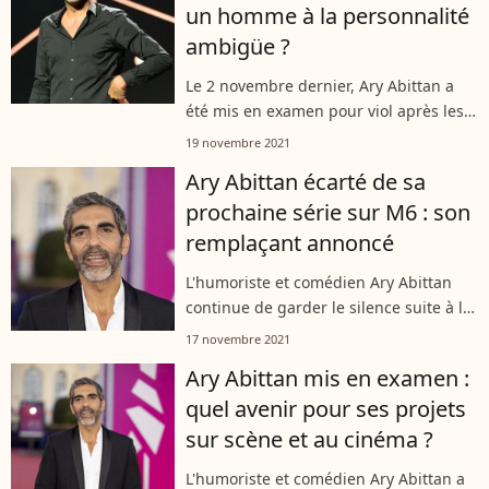
un homme à la personnalité
ambigüe ?
Le 2 novembre dernier, Ary Abittan a
été mis en examen pour viol après les
accusations d'une jeune femme et
19 novembre 2021
placé sous contrôle judiciaire.
Ary Abittan écarté de sa
Aujourd'hui, "Le Parisien" s'intéresse
prochaine série sur M6 : son
plus...
remplaçant annoncé
L'humoriste et comédien Ary Abittan
continue de garder le silence suite à la
plainte pour viol déposée contre lui par
17 novembre 2021
une jeune femme avec qui il
Ary Abittan mis en examen :
entretenait une liaison. L'artiste,...
quel avenir pour ses projets
sur scène et au cinéma ?
L'humoriste et comédien Ary Abittan a