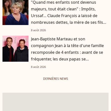
"Quand mes enfants sont devenus
majeurs, tout était clean" : Impôts,
Urssaf... Claude François a laissé de
nombreuses dettes, la mère de ses fils
s'est occupée de tout
8 août 2026
Jean-Baptiste Marteau et son
compagnon Jean à la tête d'une famille
recomposée de 4 enfants : avant de se
fréquenter, les deux papas se
connaissaient depuis des années
8 août 2026
DERNIÈRES NEWS