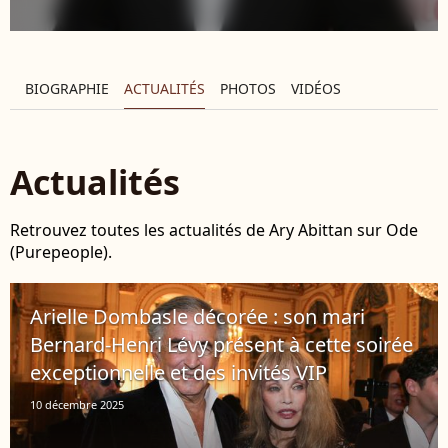
BIOGRAPHIE
ACTUALITÉS
PHOTOS
VIDÉOS
Actualités
Retrouvez toutes les actualités de Ary Abittan sur Ode
(Purepeople).
Arielle Dombasle décorée : son mari
Bernard-Henri Lévy présent à cette soirée
exceptionnelle et des invités VIP
10 décembre 2025