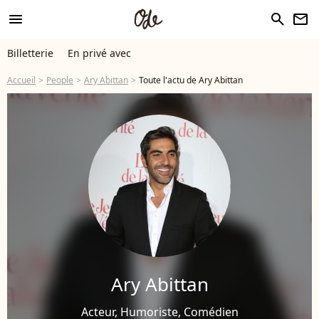
menu
search
newsletter
Billetterie
En privé avec
Accueil
People
Ary Abittan
Toute l'actu de Ary Abittan
Ary Abittan
Acteur, Humoriste, Comédien