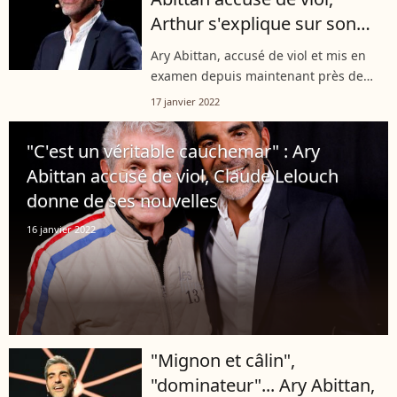
Arthur s'explique sur son
hommage
Ary Abittan, accusé de viol et mis en
examen depuis maintenant près de
trois mois, est présumé innocent dans
17 janvier 2022
l'attente d'une décision de justice. Alors
à l'antenne de TF1, son ami...
"C'est un véritable cauchemar" : Ary
Abittan accusé de viol, Claude Lelouch
donne de ses nouvelles
16 janvier 2022
"Mignon et câlin",
"dominateur"... Ary Abittan,