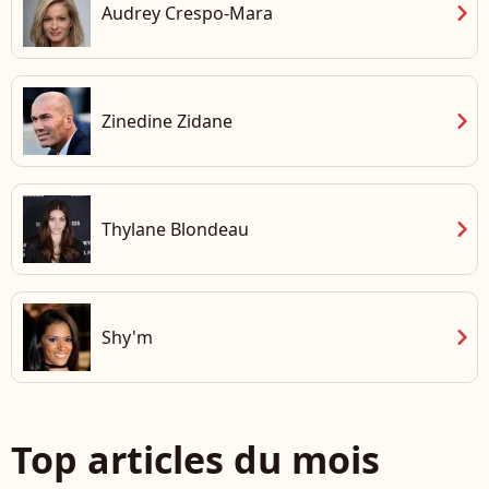
chevron_right
Audrey Crespo-Mara
chevron_right
Zinedine Zidane
chevron_right
Thylane Blondeau
chevron_right
Shy'm
Top articles du mois