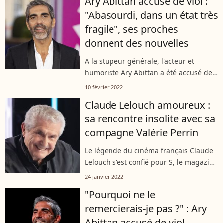
Ary Abittan accusé de viol :
avance. Le comédien et humoriste...
"Abasourdi, dans un état très
fragile", ses proches
donnent des nouvelles
A la stupeur générale, l'acteur et
humoriste Ary Abittan a été accusé de
viol par une jeune femme avec laquelle
10 février 2022
il entretenait une liaison. Reclus dans
Claude Lelouch amoureux :
son appartement parisien, il...
sa rencontre insolite avec sa
compagne Valérie Perrin
Le légende du cinéma français Claude
Lelouch s'est confié pour S, le magazine
de Sophie Davant pour la sortie de son
24 janvier 2022
film L'Amour c'est mieux que le vie.
"Pourquoi ne le
L'occasion pour ce dernier...
remercierais-je pas ?" : Ary
Abittan accusé de viol,