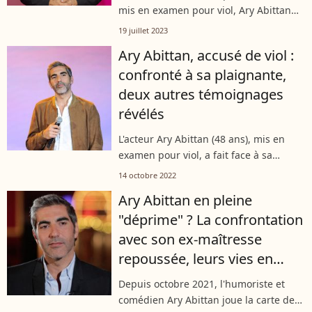
mis en examen pour viol, Ary Abittan
vient d'etre placé sous le statut de
19 juillet 2023
témoin assisté. Une décision prise par
Ary Abittan, accusé de viol :
une ordonnance en date du mercredi...
confronté à sa plaignante,
deux autres témoignages
révélés
L'acteur Ary Abittan (48 ans), mis en
examen pour viol, a fait face à sa
plaignante ce 12 octobre 2022 selon le
14 octobre 2022
"Journal du dimanche". Le journal
Ary Abittan en pleine
dévoile également des informations...
"déprime" ? La confrontation
avec son ex-maîtresse
repoussée, leurs vies en
suspens
Depuis octobre 2021, l'humoriste et
comédien Ary Abittan joue la carte de