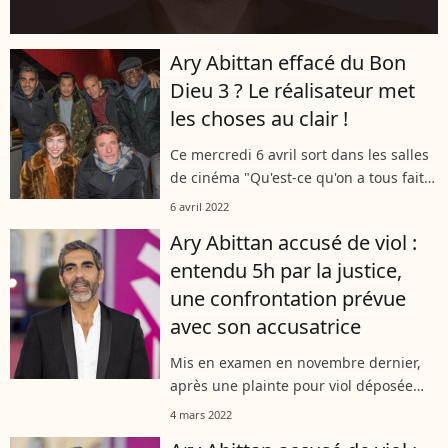
Ary Abittan effacé du Bon
Dieu 3 ? Le réalisateur met
les choses au clair !
Ce mercredi 6 avril sort dans les salles
de cinéma "Qu'est-ce qu'on a tous fait
au Bon Dieu ?", troisième volet des
6 avril 2022
aventures de la famille Verneuil. Alors
Ary Abittan accusé de viol :
que la promo est lancée,...
entendu 5h par la justice,
une confrontation prévue
avec son accusatrice
Mis en examen en novembre dernier,
après une plainte pour viol déposée
contre lui, Ary Abittan continue de faire
4 mars 2022
profil bas. Dans l'ombre, l'enquête