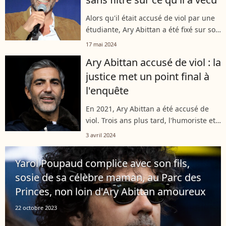
Alors qu'il était accusé de viol par une
étudiante, Ary Abittan a été fixé sur son
sort il y a de cela quelques semaines.
17 mai 2024
Désormais, il se concentre sur sa
Ary Abittan accusé de viol : la
carrière. C'est ainsi qu'il...
justice met un point final à
l'enquête
En 2021, Ary Abittan a été accusé de
viol. Trois ans plus tard, l'humoriste et
comédien vient d'apprendre la décision
3 avril 2024
de justice : il a obtenu mardi un non-
lieu dans les investigations...
Yarol Poupaud complice avec son fils,
sosie de sa célèbre maman, au Parc des
Princes, non loin d'Ary Abittan amoureux
22 octobre 2023