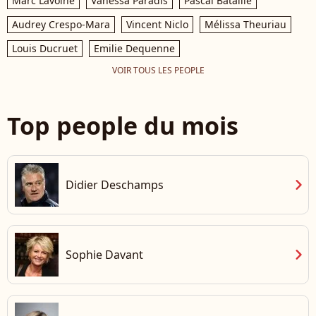
Marc Lavoine
Vanessa Paradis
Pascal Bataille
Audrey Crespo-Mara
Vincent Niclo
Mélissa Theuriau
Louis Ducruet
Emilie Dequenne
VOIR TOUS LES PEOPLE
Top people du mois
chevron_right
Didier Deschamps
chevron_right
Sophie Davant