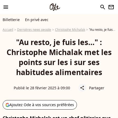
menu
search
newsletter
Billetterie
En privé avec
Accueil
Dernières news people
Christophe Michalak
"Au resto, je fuis les…" : Christophe Michalak met les points sur les i sur ses habitudes alimentaires
"Au resto, je fuis les…" :
Christophe Michalak met les
points sur les i sur ses
habitudes alimentaires
Publié le 28 février 2025 à 09:00
Partager
share
Ajoutez Ode à vos sources préférées