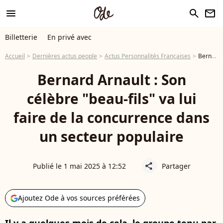
menu
search
newsletter
Billetterie
En privé avec
Accueil
Dernières actus people
Actus Personnalités Françaises
Bernard Arnault : Son célèbre "beau-fils" va lui faire de la concurrence dans un secteur populaire
Bernard Arnault : Son
célèbre "beau-fils" va lui
faire de la concurrence dans
un secteur populaire
Publié le 1 mai 2025 à 12:52
Partager
share
Ajoutez Ode à vos sources préférées