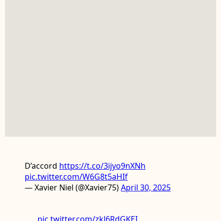
D’accord
https://t.co/3ijyo9nXNh
pic.twitter.com/W6G8t5aHIf
— Xavier Niel (@Xavier75)
April 30, 2025
pic.twitter.com/zkl6RdGKEI