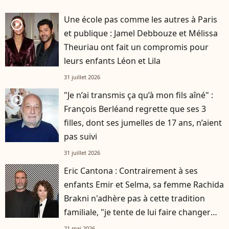
Une école pas comme les autres à Paris
player2
et publique : Jamel Debbouze et Mélissa
Theuriau ont fait un compromis pour
leurs enfants Léon et Lila
31 juillet 2026
"Je n’ai transmis ça qu’à mon fils aîné" :
player2
François Berléand regrette que ses 3
filles, dont ses jumelles de 17 ans, n’aient
pas suivi
31 juillet 2026
Eric Cantona : Contrairement à ses
enfants Emir et Selma, sa femme Rachida
Brakni n'adhère pas à cette tradition
familiale, "je tente de lui faire changer
d'avis"
21 mai 2026