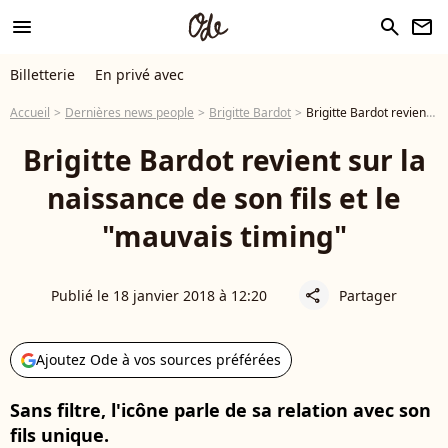
menu
search
newsletter
Billetterie
En privé avec
Accueil
Dernières news people
Brigitte Bardot
Brigitte Bardot revient sur la naissance de son fils et le "mauvais timing"
Brigitte Bardot revient sur la
naissance de son fils et le
"mauvais timing"
Publié le 18 janvier 2018 à 12:20
Partager
share
Ajoutez Ode à vos sources préférées
Sans filtre, l'icône parle de sa relation avec son
fils unique.