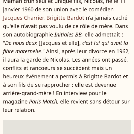
Maman d'un seul et unique fils, Nicolas, né le 11
janvier 1960 de son union avec le comédien
Jacques Charrier
,
Brigitte Bardot
n'a jamais caché
qu'elle n'avait pas voulu de ce rôle de mère. Dans
son autobiographie
Initiales BB,
elle admettait :
"
De nous deux
[Jacques et elle],
c'est lui qui avait la
fibre maternelle
." Ainsi, après leur divorce en 1962,
il aura la garde de Nicolas. Les années ont passé,
conflits et rancoeurs se succèdent mais un
heureux événement a permis à Brigitte Bardot et
à son fils de se rapprocher : elle est devenue
arrière-grand-mère ! En interview pour le
magazine
Paris Match
, elle revient sans détour sur
leur relation.