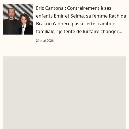
Eric Cantona : Contrairement à ses
enfants Emir et Selma, sa femme Rachida
Brakni n'adhère pas à cette tradition
familiale, "je tente de lui faire changer
d'avis"
21 mai 2026