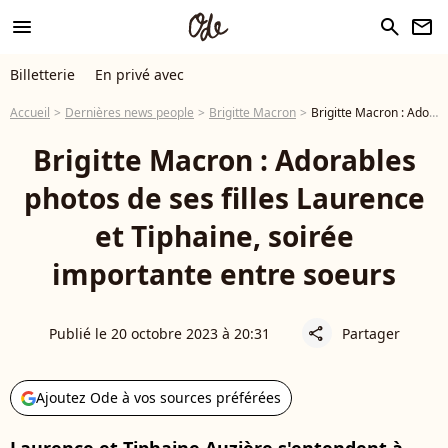
menu
search
newsletter
Billetterie
En privé avec
Accueil
Dernières news people
Brigitte Macron
Brigitte Macron : Adorables photos de ses filles Laurence et Tiphaine, soirée importante entre soeurs
Brigitte Macron : Adorables
photos de ses filles Laurence
et Tiphaine, soirée
importante entre soeurs
Publié le 20 octobre 2023 à 20:31
Partager
share
Ajoutez Ode à vos sources préférées