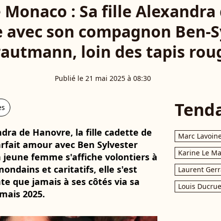
 Monaco : Sa fille Alexandr
he avec son compagnon Ben-S
rautmann, loin des tapis rou
Publié le 21 mai 2025 à 08:30
Tend
es
dra de Hanovre, la fille cadette de
Marc Lavoin
arfait amour avec Ben Sylvester
Karine Le M
a jeune femme s'affiche volontiers à
ndains et caritatifs, elle s'est
Laurent Gerr
e que jamais à ses côtés via sa
Louis Ducrue
mais 2025.