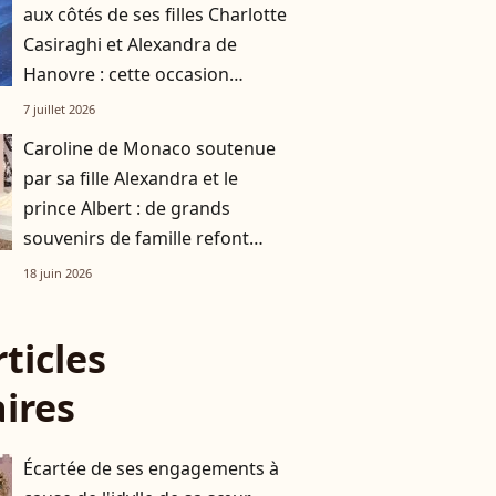
aux côtés de ses filles Charlotte
Casiraghi et Alexandra de
Hanovre : cette occasion
spéciale qui les a réunies
7 juillet 2026
Caroline de Monaco soutenue
par sa fille Alexandra et le
prince Albert : de grands
souvenirs de famille refont
surface
18 juin 2026
rticles
aires
Écartée de ses engagements à