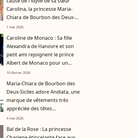
cause de l'idylle de sa sœur
Carolina, la princesse Maria-
Chiara de Bourbon des Deux-
Siciles sort de sa réserve
1 mai 2026
Caroline de Monaco : Sa fille
Alexandra de Hanovre et son
petit ami rejoignent le prince
Albert de Monaco pour un
événement sportif de grande
10 février 2026
ampleur
Maria-Chiara de Bourbon des
Deux-Siciles adore Andiata, une
marque de vêtements très
appréciée des têtes
couronnées
4 mai 2026
Bal de la Rose : La princesse
Charlene étincelante face aux