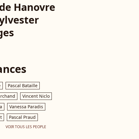
a de Hanovre
ylvester
ges
ances
e
Pascal Bataille
archand
Vincent Niclo
a
Vanessa Paradis
t
Pascal Praud
VOIR TOUS LES PEOPLE