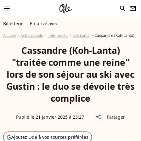
menu
search
newsletter
Billetterie
En privé avec
Accueil
Actus people
Télé-réalité
Koh Lanta
Cassandre (Koh-Lanta) "traitée comme une reine" lors de son séjour au ski avec Gustin : le duo se dévoile très complice
Cassandre (Koh-Lanta)
"traitée comme une reine"
lors de son séjour au ski avec
Gustin : le duo se dévoile très
complice
Publié le 21 janvier 2025 à 23:27
Partager
share
Ajoutez Ode à vos sources préférées