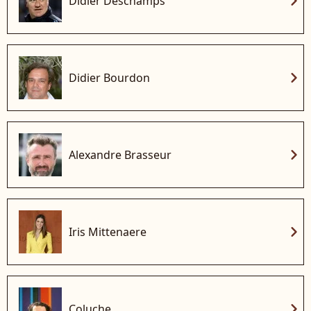
chevron_right
Didier Deschamps
chevron_right
Didier Bourdon
chevron_right
Alexandre Brasseur
chevron_right
Iris Mittenaere
chevron_right
Coluche