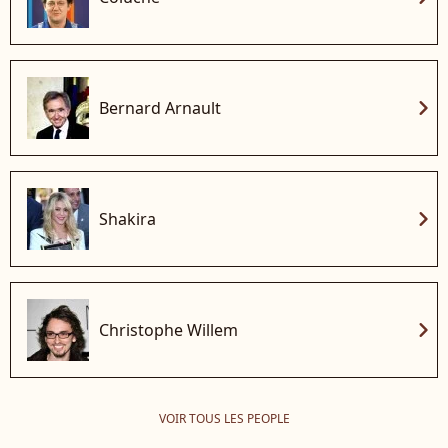
chevron_right
Bernard Arnault
chevron_right
Shakira
chevron_right
Christophe Willem
VOIR TOUS LES PEOPLE