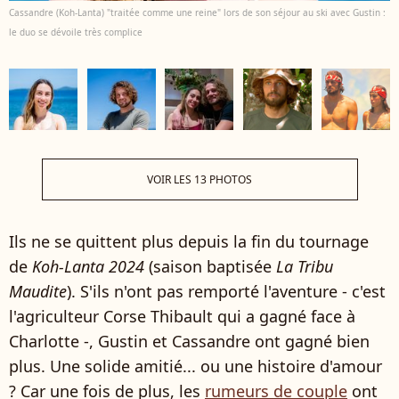
Cassandre (Koh-Lanta) "traitée comme une reine" lors de son séjour au ski avec Gustin :
le duo se dévoile très complice
VOIR LES 13 PHOTOS
Ils ne se quittent plus depuis la fin du tournage
de
Koh-Lanta 2024
(saison baptisée
La Tribu
Maudite
). S'ils n'ont pas remporté l'aventure - c'est
l'agriculteur Corse Thibault qui a gagné face à
Charlotte -, Gustin et Cassandre ont gagné bien
plus. Une solide amitié... ou une histoire d'amour
? Car une fois de plus, les
rumeurs de couple
ont