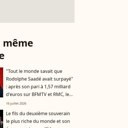
le même
e
"Tout le monde savait que
Rodolphe Saadé avait surpayé"
: après son pari à 1,57 milliard
d'euros sur BFMTV et RMC, le
milliardaire a gagné bien plus
16 juillet 2026
qu'un groupe média
Le fils du deuxième souverain
le plus riche du monde et son