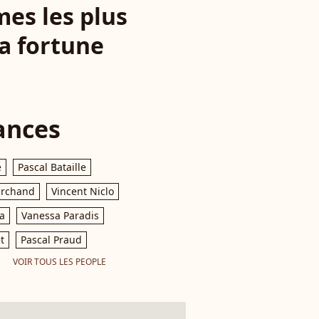
mes les plus
sa fortune
ances
e
Pascal Bataille
archand
Vincent Niclo
a
Vanessa Paradis
t
Pascal Praud
VOIR TOUS LES PEOPLE