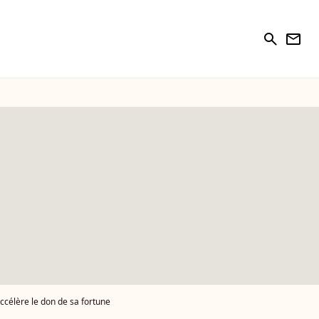
search
newsletter
ccélère le don de sa fortune