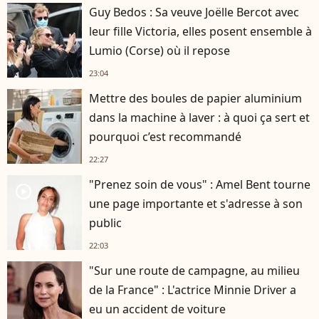
Guy Bedos : Sa veuve Joëlle Bercot avec
leur fille Victoria, elles posent ensemble à
Lumio (Corse) où il repose
23:04
Mettre des boules de papier aluminium
dans la machine à laver : à quoi ça sert et
pourquoi c’est recommandé
22:27
"Prenez soin de vous" : Amel Bent tourne
player2
une page importante et s'adresse à son
public
22:03
"Sur une route de campagne, au milieu
de la France" : L'actrice Minnie Driver a
eu un accident de voiture