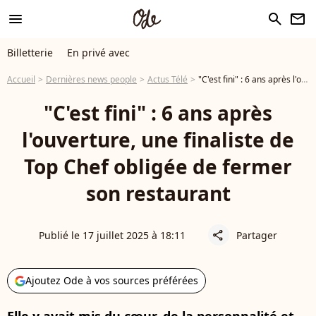
menu
search
newsletter
Billetterie
En privé avec
Accueil
Dernières news people
Actus Télé
"C'est fini" : 6 ans après l'ouverture, une finaliste de Top Chef obligée de fermer son restaurant
"C'est fini" : 6 ans après
l'ouverture, une finaliste de
Top Chef obligée de fermer
son restaurant
Publié le 17 juillet 2025 à 18:11
Partager
share
Ajoutez Ode à vos sources préférées