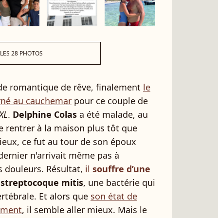
 LES 28 PHOTOS
ade romantique de rêve, finalement
le
urné au cauchemar
pour ce couple de
XL
.
Delphine Colas
a été malade, au
e rentrer à la maison plus tôt que
 mieux, ce fut au tour de son époux
 dernier n'arrivait même pas à
es douleurs. Résultat,
il
souffre d’une
e
streptocoque mitis
, une bactérie qui
ertébrale. Et alors que
son état de
ement
, il semble aller mieux. Mais le