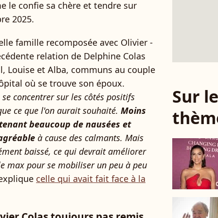
 le confie sa chère et tendre sur
re 2025.
elle famille recomposée avec Olivier -
écédente relation de Delphine Colas
aul, Louise et Alba, communs au couple
ôpital où se trouve son époux.
Sur 
se concentrer sur les côtés positifs
que ce que l'on aurait souhaité.
Moins
thèm
ntenant beaucoup de nausées et
agréable
à cause des calmants. Mais
ment baissé, ce qui devrait améliorer
 le max pour se mobiliser un peu à peu
 explique
celle qui avait fait face à la
vier Colas toujours pas remis,