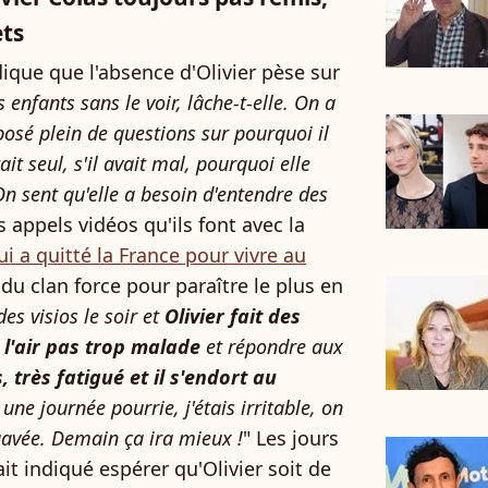
ets
dique que l'absence d'Olivier pèse sur
s enfants sans le voir, lâche-t-elle. On a
 posé plein de questions sur pourquoi il
it seul, s'il avait mal, pourquoi elle
 On sent qu'elle a besoin d'entendre des
es appels vidéos qu'ils font avec la
ui a quitté la France pour vivre au
du clan force pour paraître le plus en
es visios le soir et
Olivier fait des
 l'air pas trop malade
et répondre aux
s, très fatigué et il s'endort au
 une journée pourrie, j'étais irritable, on
gavée. Demain ça ira mieux !
" Les jours
it indiqué espérer qu'Olivier soit de