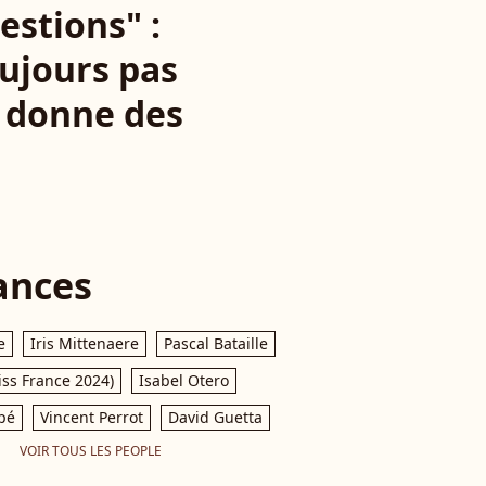
estions" :
oujours pas
e donne des
ances
e
Iris Mittenaere
Pascal Bataille
iss France 2024)
Isabel Otero
pé
Vincent Perrot
David Guetta
VOIR TOUS LES PEOPLE