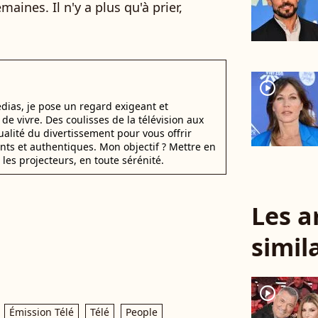
maines. Il n'y a plus qu'à prier,
player2
dias, je pose un regard exigeant et
t de vivre. Des coulisses de la télévision aux
alité du divertissement pour vous offrir
ants et authentiques. Mon objectif ? Mettre en
 les projecteurs, en toute sérénité.
Les a
simil
player2
Émission Télé
Télé
People