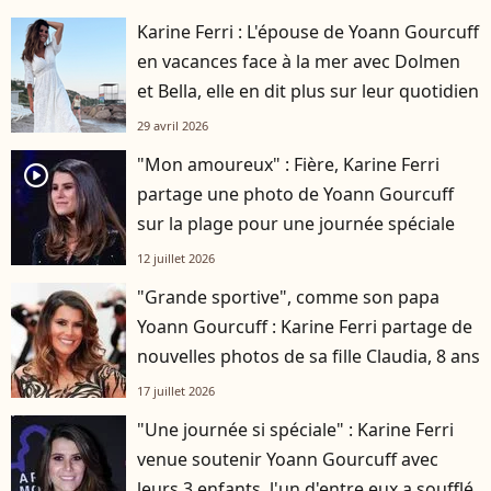
Karine Ferri : L'épouse de Yoann Gourcuff
en vacances face à la mer avec Dolmen
et Bella, elle en dit plus sur leur quotidien
29 avril 2026
"Mon amoureux" : Fière, Karine Ferri
player2
partage une photo de Yoann Gourcuff
sur la plage pour une journée spéciale
12 juillet 2026
"Grande sportive", comme son papa
Yoann Gourcuff : Karine Ferri partage de
nouvelles photos de sa fille Claudia, 8 ans
17 juillet 2026
"Une journée si spéciale" : Karine Ferri
venue soutenir Yoann Gourcuff avec
leurs 3 enfants, l'un d'entre eux a soufflé