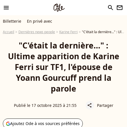
menu
search
newsletter
Billetterie
En privé avec
Accueil
Dernières news people
Karine Ferri
"C'était la dernière..." : Ultime apparition de Karine Ferri sur TF1, l'épouse de Yoann Gourcuff prend la parole
"C'était la dernière..." :
Ultime apparition de Karine
Ferri sur TF1, l'épouse de
Yoann Gourcuff prend la
parole
Publié le 17 octobre 2025 à 21:55
Partager
share
Ajoutez Ode à vos sources préférées