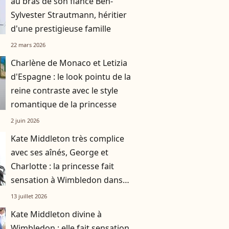
au bras de son fiancé Ben-
Sylvester Strautmann, héritier
d'une prestigieuse famille
22 mars 2026
Charlène de Monaco et Letizia
d'Espagne : le look pointu de la
reine contraste avec le style
romantique de la princesse
2 juin 2026
Kate Middleton très complice
avec ses aînés, George et
Charlotte : la princesse fait
sensation à Wimbledon dans
une robe vert olive
13 juillet 2026
Kate Middleton divine à
Wimbledon : elle fait sensation