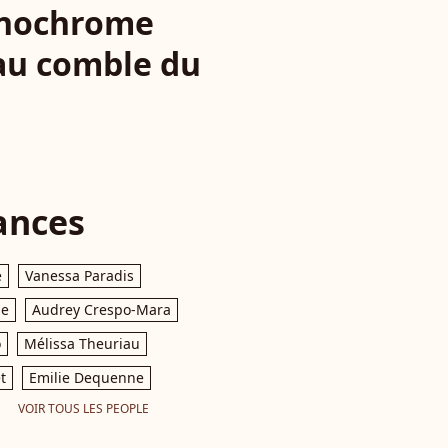
monochrome
 au comble du
ances
e
Vanessa Paradis
le
Audrey Crespo-Mara
o
Mélissa Theuriau
t
Emilie Dequenne
VOIR TOUS LES PEOPLE