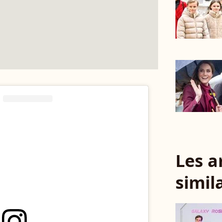
Les a
simil