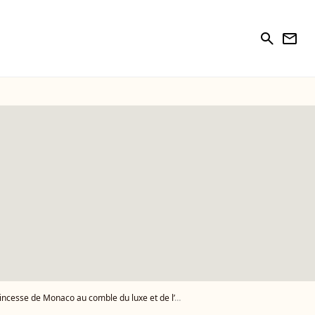
search
newsletter
sse de Monaco au comble du luxe et de l’élégance