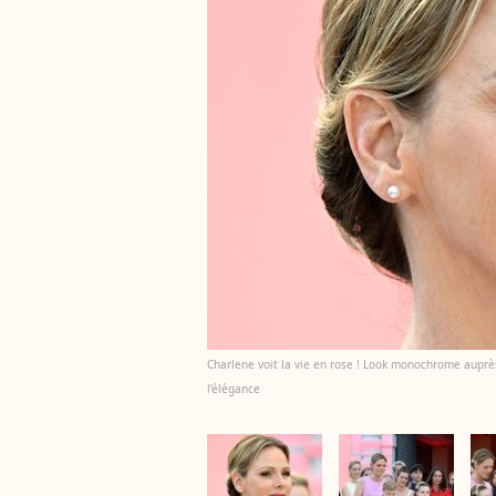
Charlene voit la vie en rose ! Look monochrome auprè
l’élégance