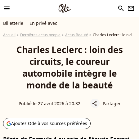
menu
search
newsletter
Billetterie
En privé avec
Accueil
Dernières actus people
Actus Beauté
Charles Leclerc : loin des circuits, le coureur automobile intègre le monde de la beauté
Charles Leclerc : loin des
circuits, le coureur
automobile intègre le
monde de la beauté
Publié le 27 avril 2026 à 20:32
Partager
share
Ajoutez Ode à vos sources préférées