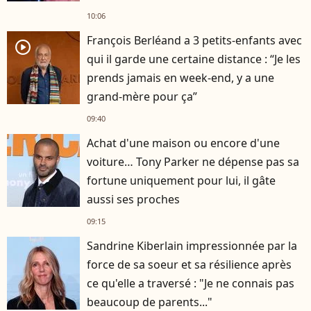
10:06
François Berléand a 3 petits-enfants avec
player2
qui il garde une certaine distance : “Je les
prends jamais en week-end, y a une
grand-mère pour ça”
09:40
Achat d'une maison ou encore d'une
voiture… Tony Parker ne dépense pas sa
fortune uniquement pour lui, il gâte
aussi ses proches
09:15
Sandrine Kiberlain impressionnée par la
force de sa soeur et sa résilience après
ce qu'elle a traversé : "Je ne connais pas
beaucoup de parents..."