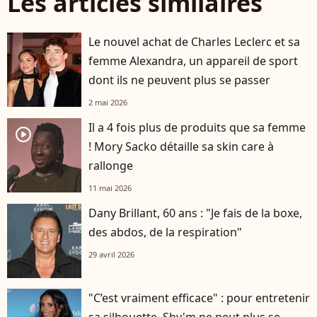
Les articles similaires
Le nouvel achat de Charles Leclerc et sa
femme Alexandra, un appareil de sport
dont ils ne peuvent plus se passer
2 mai 2026
Il a 4 fois plus de produits que sa femme
player2
! Mory Sacko détaille sa skin care à
rallonge
11 mai 2026
Dany Brillant, 60 ans : "Je fais de la boxe,
des abdos, de la respiration"
29 avril 2026
"C’est vraiment efficace" : pour entretenir
sa silhouette, Shy'm ne peut plus se