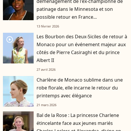
déménagement de l'ex-championne de
patinage dans le Minnesota et son
possible retour en France...
13 février 2026
Les Bourbon des Deux-Siciles de retour à
player2
Monaco pour un événement majeur aux
côtés de Pierre Casiraghi et du prince
Albert II
27 avril 2026
Charlène de Monaco sublime dans une
robe florale, elle incarne le retour du
printemps avec élégance
21 mars 2026
Bal de la Rose : La princesse Charlene
étincelante face aux jeunes mariés
Charles Leclerc et Alexandra, divine en