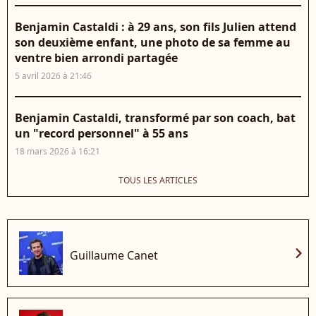
Benjamin Castaldi : à 29 ans, son fils Julien attend
son deuxième enfant, une photo de sa femme au
ventre bien arrondi partagée
5 avril 2026 à 21:46
Benjamin Castaldi, transformé par son coach, bat
un "record personnel" à 55 ans
18 mars 2026 à 16:21
TOUS LES ARTICLES
chevron_right
Guillaume Canet