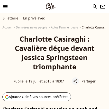
menu
search
newsletter
Billetterie
En privé avec
Accueil
Dernières news people
Actus Famille royale
Charlotte Casiraghi : Cavalière déçue devant Jessica Springsteen triomphante
Charlotte Casiraghi :
Cavalière déçue devant
Jessica Springsteen
triomphante
Publié le 19 juillet 2015 à 18:07
Partager
share
Ajoutez Ode à vos sources préférées