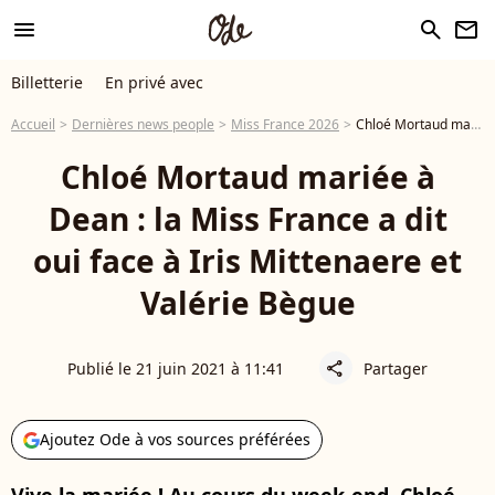
menu
search
newsletter
Billetterie
En privé avec
Accueil
Dernières news people
Miss France 2026
Chloé Mortaud mariée à Dean : la Miss France a dit oui face à Iris Mittenaere et Valérie Bègue
Chloé Mortaud mariée à
Dean : la Miss France a dit
oui face à Iris Mittenaere et
Valérie Bègue
Publié le 21 juin 2021 à 11:41
Partager
share
Ajoutez Ode à vos sources préférées