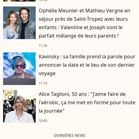
Ophélie Meunier et Mathieu Vergne en
séjour près de Saint-Tropez avec leurs
enfants : Valentine et Joseph sont le
parfait mélange de leurs parents !
11:36
Kavinsky : sa famille prend la parole pour
annoncer la date et le lieu de son dernier
voyage
11:10
Alice Taglioni, 50 ans : "J'aime faire de
player2
l'aérobic, ça me met en forme pour toute
la journée"
10:43
DERNIÈRES NEWS