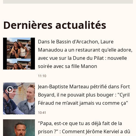
Dernières actualités
Dans le Bassin d'Arcachon, Laure
Manaudou a un restaurant qu'elle adore,
avec vue sur la Dune du Pilat : nouvelle
soirée avec sa fille Manon
11:10
Jean-Baptiste Marteau pétrifié dans Fort
player2
Boyard, il ne pouvait plus bouger : "Cyril
Féraud ne m’avait jamais vu comme ça"
10:41
"Papa, est-ce que tu as déjà fait de la
prison ?" : Comment Jérôme Kerviel a dû