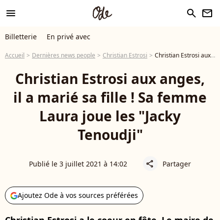
menu
search
newsletter
Billetterie
En privé avec
Accueil
Dernières news people
Christian Estrosi
Christian Estrosi aux anges, il a marié sa fille ! Sa femme Laura joue les "Jacky Tenoudji"
Christian Estrosi aux anges,
il a marié sa fille ! Sa femme
Laura joue les "Jacky
Tenoudji"
Publié le 3 juillet 2021 à 14:02
Partager
share
Ajoutez Ode à vos sources préférées