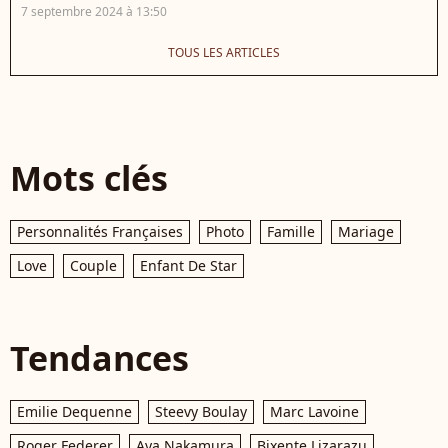
7 septembre 2024 à 13:50
TOUS LES ARTICLES
Mots clés
Personnalités Françaises
Photo
Famille
Mariage
Love
Couple
Enfant De Star
Tendances
Emilie Dequenne
Steevy Boulay
Marc Lavoine
Roger Federer
Aya Nakamura
Bixente Lizarazu