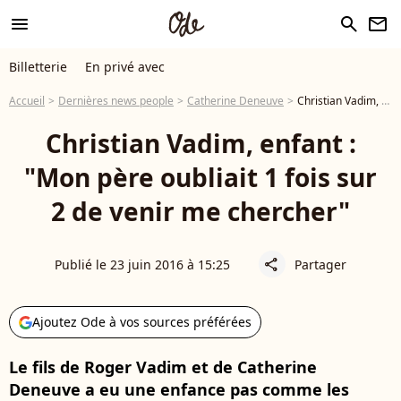
menu
search
newsletter
Billetterie
En privé avec
Accueil
Dernières news people
Catherine Deneuve
Christian Vadim, enfant : "Mon père oubliait 1 fois sur 2 de venir me chercher"
Christian Vadim, enfant :
"Mon père oubliait 1 fois sur
2 de venir me chercher"
Publié le 23 juin 2016 à 15:25
Partager
share
Ajoutez Ode à vos sources préférées
Le fils de Roger Vadim et de Catherine
Deneuve a eu une enfance pas comme les