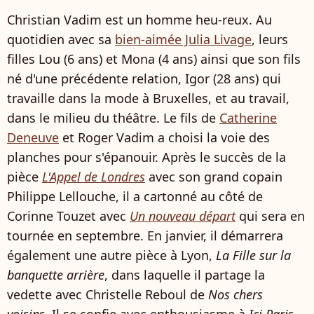
Christian Vadim est un homme heu-reux. Au
quotidien avec sa
bien-aimée Julia Livage
, leurs
filles Lou (6 ans) et Mona (4 ans) ainsi que son fils
né d'une précédente relation, Igor (28 ans) qui
travaille dans la mode à Bruxelles, et au travail,
dans le milieu du théâtre. Le fils de
Catherine
Deneuve
et Roger Vadim a choisi la voie des
planches pour s'épanouir. Après le succès de la
pièce
L'Appel de Londres
avec son grand copain
Philippe Lellouche, il a cartonné au côté de
Corinne Touzet avec
Un nouveau départ
qui sera en
tournée en septembre. En janvier, il démarrera
également une autre pièce à Lyon,
La Fille sur la
banquette arrière
, dans laquelle il partage la
vedette avec Christelle Reboul de
Nos chers
voisins
. Il se confie avec enthousiasme à
Ici Paris
,