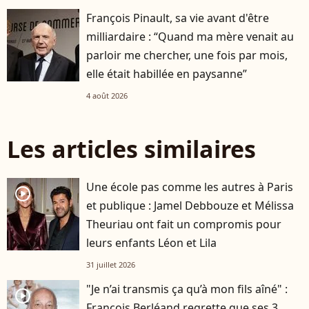
François Pinault, sa vie avant d'être
milliardaire : “Quand ma mère venait au
parloir me chercher, une fois par mois,
elle était habillée en paysanne”
4 août 2026
Les articles similaires
Une école pas comme les autres à Paris
player2
et publique : Jamel Debbouze et Mélissa
Theuriau ont fait un compromis pour
leurs enfants Léon et Lila
31 juillet 2026
"Je n’ai transmis ça qu’à mon fils aîné" :
player2
François Berléand regrette que ses 3