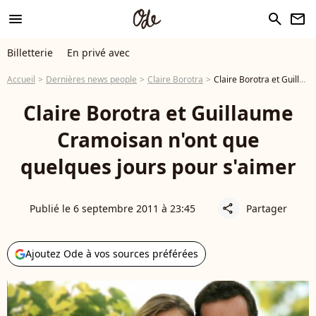
menu
search
newsletter
Billetterie
En privé avec
Accueil
Dernières news people
Claire Borotra
Claire Borotra et Guillaume Cramoisan n'ont que quelques jours pour s'aimer
Claire Borotra et Guillaume
Cramoisan n'ont que
quelques jours pour s'aimer
Publié le 6 septembre 2011 à 23:45
Partager
share
Ajoutez Ode à vos sources préférées