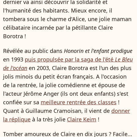
dernier va ainsi découvrir la solidarité et
l'humanité des habitants. Mieux encore, il
tombera sous le charme d'Alice, une jolie maman
célibataire incarnée par la pétillante Claire
Borotra !
Révélée au public dans
Honorin et l'enfant prodigue
en 1993
puis propulsée par la saga de l'été
Le Bleu
de l'océan
en 2003, Claire Borotra est l'un des plus
jolis minois du petit écran français. A l'occasion
de la rentrée, la jolie comédienne et épouse de
l'acteur Jérôme Anger (ils ont deux enfants) s'est
confiée sur sa
meilleure rentrée des classes
!
Quant à Guillaume Cramoisan, il vient de
donner
la réplique
à la très jolie
Claire Keim
!
Tomber amoureux de Claire en dix jours ? Facile...