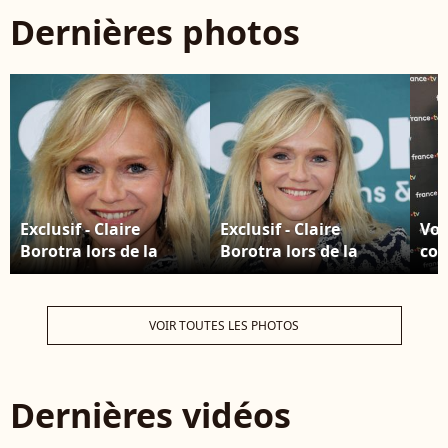
Dernières photos
Exclusif - Claire
Exclusif - Claire
Voi
Borotra lors de la
Borotra lors de la
com
25ème édition du
25ème édition du
Sta
Festival TV de Luchon
Festival TV de Luchon
pho
le 7 février 2025. ©
le 7 février 2025. ©
con
VOIR TOUTES LES PHOTOS
Patrick Bernard /
Patrick Bernard /
de 
Bestimage
Bestimage
Tél
Fra
Dernières vidéos
202
Gui