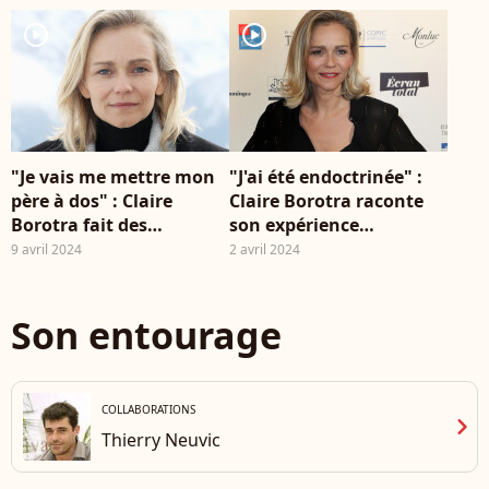
player2
player2
"Je vais me mettre mon
"J'ai été endoctrinée" :
père à dos" : Claire
Claire Borotra raconte
Borotra fait des
son expérience
confidences sur sa
calamiteuse à l'Opéra de
9 avril 2024
2 avril 2024
famille et une révélation
Paris, un douloureux
surprenante
souvenir
Son entourage
COLLABORATIONS
chevron_right
Thierry Neuvic