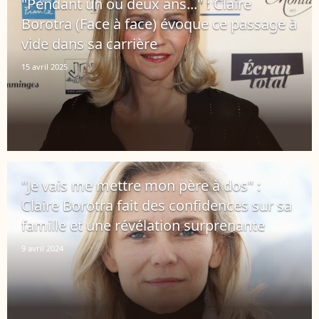
"Pendant un ou deux ans..." : Claire
Borotra (Face à face) évoque ce passage à
vide dans sa carrière
15 avril 2025
"Je vais me mettre mon père à dos" :
Claire Borotra fait des confidences sur sa
famille et une révélation surprenante
9 avril 2024