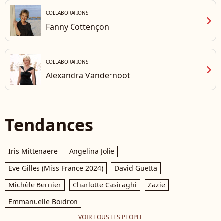
COLLABORATIONS
chevron_right
Fanny Cottençon
COLLABORATIONS
chevron_right
Alexandra Vandernoot
Tendances
Iris Mittenaere
Angelina Jolie
Eve Gilles (Miss France 2024)
David Guetta
Michèle Bernier
Charlotte Casiraghi
Zazie
Emmanuelle Boidron
VOIR TOUS LES PEOPLE