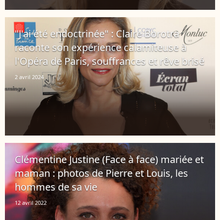
"J'ai été endoctrinée" : Claire Borotra
raconte son expérience calamiteuse à
l'Opéra de Paris, souffrances et rêve brisé
2 avril 2024
Clémentine Justine (Face à face) mariée et
maman : photos de Pierre et Louis, les
hommes de sa vie
12 avril 2022