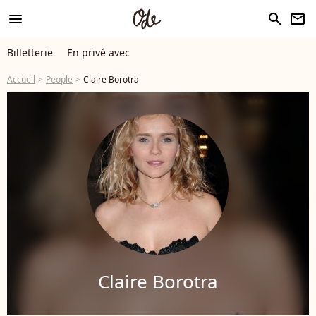
menu
search
newsletter
Billetterie
En privé avec
Accueil
People
Claire Borotra
Claire Borotra