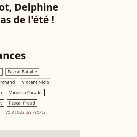
ot, Delphine
s de l'été !
ances
e
Pascal Bataille
archand
Vincent Niclo
a
Vanessa Paradis
t
Pascal Praud
VOIR TOUS LES PEOPLE