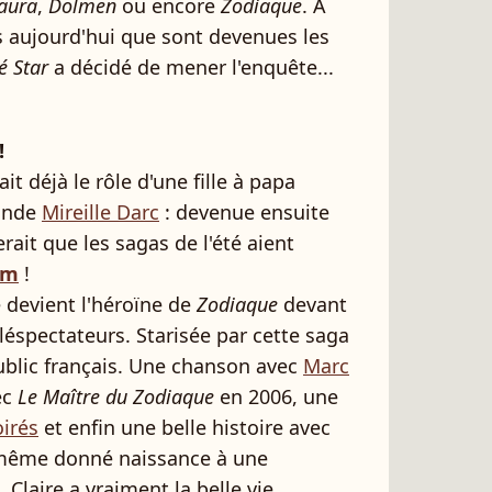
aura
,
Dolmen
ou encore
Zodiaque
. A
 aujourd'hui que sont devenues les
é Star
a décidé de mener l'enquête...
!
uait déjà le rôle d'une fille à papa
rande
Mireille Darc
: devenue ensuite
erait que les sagas de l'été aient
im
!
e devient l'héroïne de
Zodiaque
devant
léspectateurs. Starisée par cette saga
 public français. Une chanson avec
Marc
ec
Le Maître du Zodiaque
en 2006, une
oirés
et enfin une belle histoire avec
 même donné naissance à une
 Claire a vraiment la belle vie...