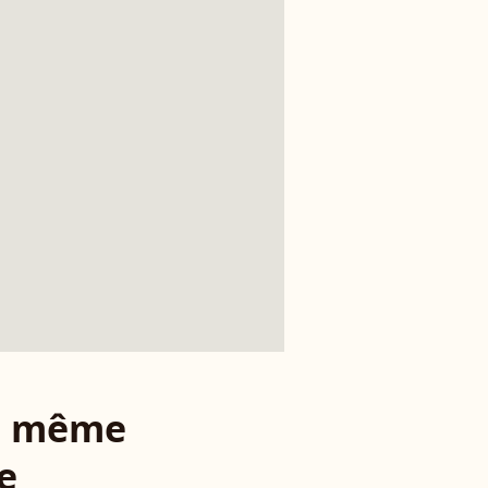
le même
e