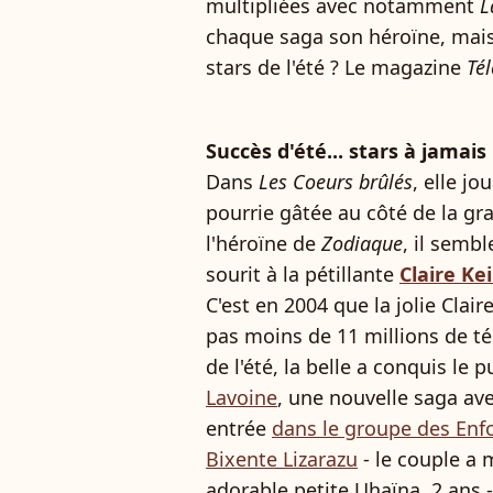
multipliées avec notamment
L
chaque saga son héroïne, mais
stars de l'été ? Le magazine
Tél
Succès d'été... stars à jamais 
Dans
Les Coeurs brûlés
, elle jo
pourrie gâtée au côté de la g
l'héroïne de
Zodiaque
, il sembl
sourit à la pétillante
Claire Ke
C'est en 2004 que la jolie Clair
pas moins de 11 millions de té
de l'été, la belle a conquis le
Lavoine
, une nouvelle saga av
entrée
dans le groupe des Enf
Bixente Lizarazu
- le couple a
adorable petite Uhaïna, 2 ans -,