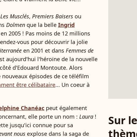
s
Les Musclés
,
Premiers Baisers
ou
ans
Dolmen
que la belle
Ingrid
 en 2005 ! Pas moins de 12 millions
rendez-vous pour découvrir la jolie
terranée
en 2001 et dans
Femmes de
t aujourd'hui l'héroïne de la nouvelle
 côté d'Edouard Montoute. Alors
de nouveaux épisodes de ce téléfilm
mment être célibataire
... Un coeur à
elphine Chanéac
peut également
concernant, elle porte un nom :
Laura
!
Sur 
ette jusqu'ici connue pour sa
thèm
devant nous
explose dans la saga de