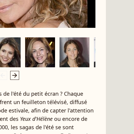
rrow_left
arrow_right
s de l'été du petit écran ? Chaque
rent un feuilleton télévisé, diffusé
e estivale, afin de capter l'attention
ient des
Yeux d'Hélène
ou encore de
00, les sagas de l'été se sont