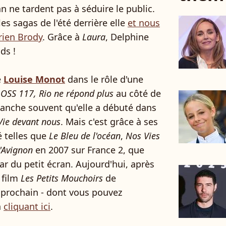
n ne tardent pas à séduire le public.
les sagas de l'été derrière elle
et nous
rien Brody
. Grâce à
Laura
, Delphine
ds !
e
Louise Monot
dans le rôle d'une
OSS 117, Rio ne répond plus
au côté de
vanche souvent qu'elle a débuté dans
Vie devant nous
. Mais c'est grâce à ses
é telles que
Le Bleu de l'océan
,
Nos Vies
'Avignon
en 2007 sur France 2, que
ar du petit écran. Aujourd'hui, après
u film
Les Petits Mouchoirs
de
 prochain - dont vous pouvez
n
cliquant ici
.