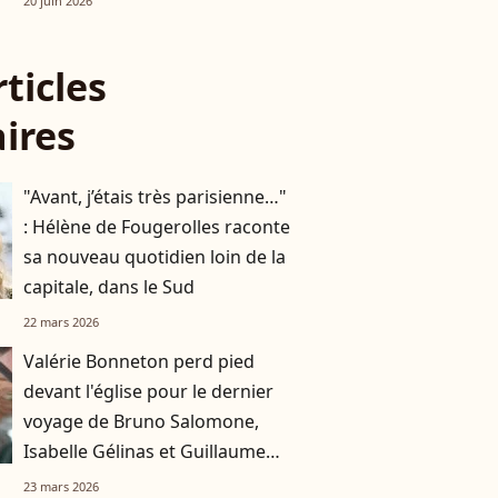
20 juin 2026
rticles
aires
"Avant, j’étais très parisienne…"
: Hélène de Fougerolles raconte
sa nouveau quotidien loin de la
capitale, dans le Sud
22 mars 2026
Valérie Bonneton perd pied
devant l'église pour le dernier
voyage de Bruno Salomone,
Isabelle Gélinas et Guillaume
de Tonquédec pas loin
23 mars 2026