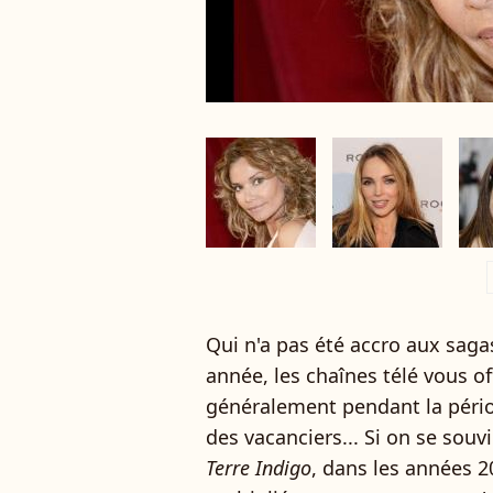
a
Qui n'a pas été accro aux saga
année, les chaînes télé vous off
généralement pendant la périod
des vacanciers... Si on se souv
Terre Indigo
, dans les années 20