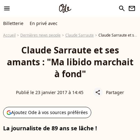
menu
search
newsletter
Billetterie
En privé avec
Accueil
Dernières news people
Claude Sarraute
Claude Sarraute et ses amants : "Ma libido marchait à fond"
Claude Sarraute et ses
amants : "Ma libido marchait
à fond"
Publié le 23 janvier 2017 à 14:45
Partager
share
Ajoutez Ode à vos sources préférées
La journaliste de 89 ans se lâche !