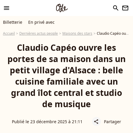
menu
search
newsletter
Billetterie
En privé avec
Accueil
Dernières actus people
Maisons des stars
Claudio Capéo ouvre les portes de sa maison dans un petit village d'Alsace : belle cuisine familiale avec un grand îlot central et studio de musique
Claudio Capéo ouvre les
portes de sa maison dans un
petit village d'Alsace : belle
cuisine familiale avec un
grand îlot central et studio
de musique
Publié le 23 décembre 2025 à 21:11
Partager
share