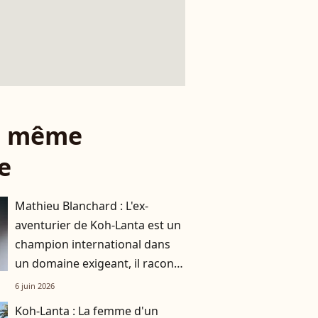
le même
e
Mathieu Blanchard : L'ex-
aventurier de Koh-Lanta est un
champion international dans
un domaine exigeant, il raconte
son quotidien à part
6 juin 2026
Koh-Lanta : La femme d'un