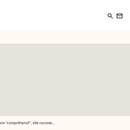
search
newsletter
nn "compréhensif", elle raconte...