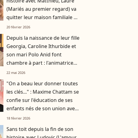
histoire avec Matthieu, Laure
(Mariés au premier regard) va
quitter leur maison familiale de
180m2 : elle a trouvé son
20 février 2026
nouveau logement
Depuis la naissance de leur fille
Georgia, Caroline Ithurbide et
son mari Polo Anid font
chambre à part : l'animatrice
s'en explique
22 mai 2026
"On a beau leur donner toutes
les clés..." : Maxime Chattam se
confie sur l'éducation de ses
enfants nés de son union avec
Faustine Bollaert
18 février 2026
Sans toit depuis la fin de son
histoire avec Ludovic (L'amour