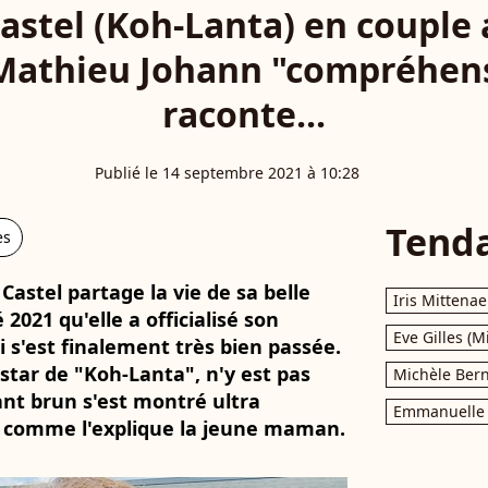
stel (Koh-Lanta) en couple 
Mathieu Johann "compréhensi
raconte...
Publié le 14 septembre 2021 à 10:28
Tend
es
astel partage la vie de sa belle
Iris Mittenae
 2021 qu'elle a officialisé son
Eve Gilles (M
i s'est finalement très bien passée.
 star de "Koh-Lanta", n'y est pas
Michèle Bern
ant brun s'est montré ultra
Emmanuelle 
t comme l'explique la jeune maman.