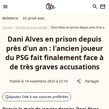
menu
search
newsletter
Billetterie
En privé avec
Accueil
Dernières actus people
Dani Alves en prison depuis près d'un an : l'ancien joueur du PSG fait finalement face à de très graves accusations
Dani Alves en prison depuis
près d'un an : l'ancien joueur
du PSG fait finalement face à
de très graves accusations
Publié le 14 novembre 2023 à 22:10
Partager
share
Ajoutez Ode à vos sources préférées