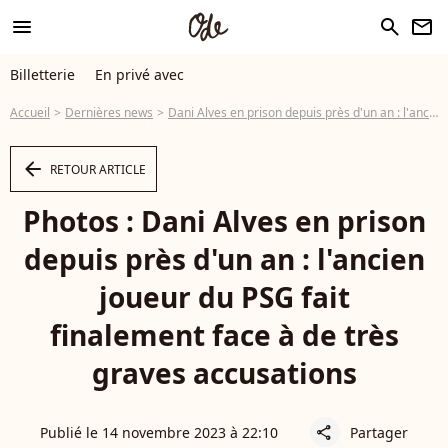
menu
search
newsletter
Billetterie
En privé avec
Accueil
Dernières news
Dani Alves en prison depuis près d'un an : l'ancien joueur du PSG fait finalement face à de très graves accusations
arrow_left
RETOUR ARTICLE
Photos : Dani Alves en prison
depuis près d'un an : l'ancien
joueur du PSG fait
finalement face à de très
graves accusations
Publié le 14 novembre 2023 à 22:10
Partager
share