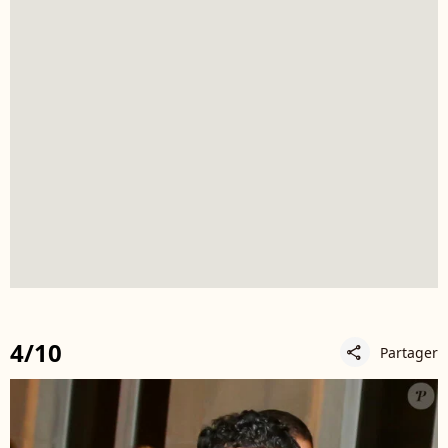
4/10
Partager
share