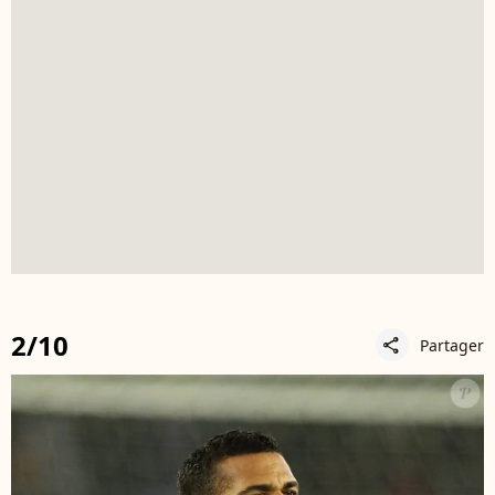
2/10
Partager
share