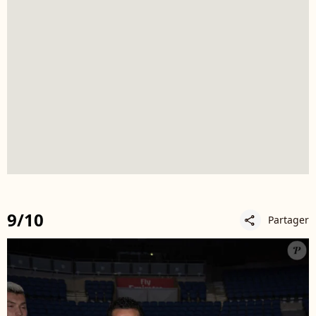
9/10
Partager
share