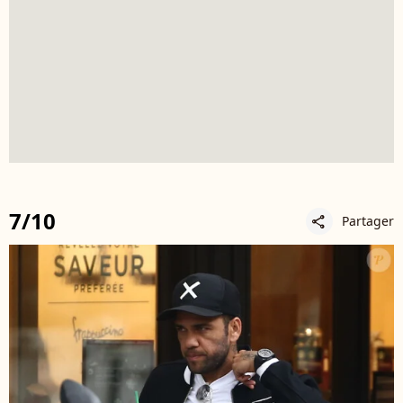
7/10
Partager
share