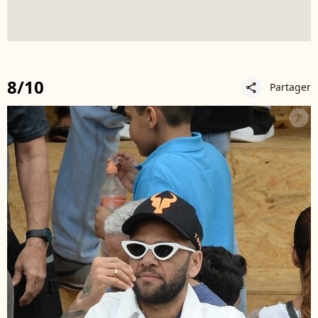
8/10
Partager
share