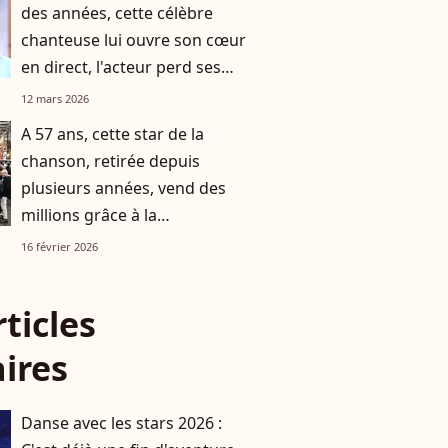
des années, cette célèbre
chanteuse lui ouvre son cœur
en direct, l'acteur perd ses
moyens
12 mars 2026
A 57 ans, cette star de la
chanson, retirée depuis
plusieurs années, vend des
millions grâce à la
commercialisation de sa
16 février 2026
propre boisson
rticles
aires
Danse avec les stars 2026 :