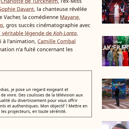
e
Charlotte de Turckheim
, l'ex-Miss
Sophie Davant
, la chanteuse révélée
e Vacher, la comédienne
Mayane,
us
, gros succès cinématographie avec
, véritable légende de
Koh-Lanta
,
i à l'animation,
Camille Combal
mation n'a fuité concernant les
dias, je pose un regard exigeant et
t de vivre. Des coulisses de la télévision aux
alité du divertissement pour vous offrir
ants et authentiques. Mon objectif ? Mettre en
 les projecteurs, en toute sérénité.
player2