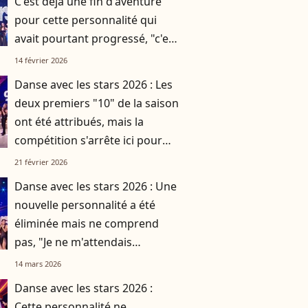
C'est déjà une fin d'aventure
pour cette personnalité qui
avait pourtant progressé, "c'est
presque dommage"
14 février 2026
Danse avec les stars 2026 : Les
deux premiers "10" de la saison
ont été attribués, mais la
compétition s'arrête ici pour
cette personnalité
21 février 2026
Danse avec les stars 2026 : Une
nouvelle personnalité a été
éliminée mais ne comprend
pas, "Je ne m'attendais
tellement pas à partir..."
14 mars 2026
Danse avec les stars 2026 :
Cette personnalité ne