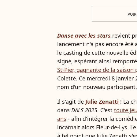
VOIR
Danse avec les stars
revient pr
lancement n'a pas encore été 
le casting de cette nouvelle édi
signé, espérant ainsi remporte
St-Pier, gagnante de la saison
Colette. Ce mercredi 8 janvie
nom d'un nouveau participant.
Il s'agit de
Julie Zenatti
! La ch
dans
DALS 2025
. C'est
toute jeu
ans
- afin d'intégrer la comédi
incarnait alors Fleur-de-Lys. L
à tel point que Julie Zenatti s'e