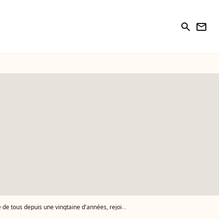
search
newsletter
 depuis une vingtaine d'années, rejoint le casting !