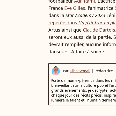
footballeur
Adil Rami
. L'actric
France
Eve Gilles
, l'animatrice
dans la
Star Academy 2023
Léni
repérée dans
Un p'tit truc en pl
Artus ainsi que
Claude Dartois
seront eux aussi de la partie. S
devrait rempiler, aucune infor
danseurs. Affaire à suivre !
Par
Hiba Semali
|
Rédactrice
Forte de mon expérience dans les mé
bienveillant sur la culture pop et l'ar
grands événements, je décrypte l'actu
chaque jour des récits précis, inspir
lumière le talent et l'humain derrière