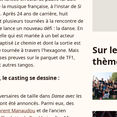
e la musique française, à l'instar de
Si
e
. Après 24 ans de carrière, huit
t plusieurs tournées à la rencontre de
se lance un nouveau défi : la danse. En
elle qui est mariée à un bel acteur
baptisé
Le chemin
et dont la sortie est
Sur 
e tournée à travers l'hexagone. Mais
 ses preuves sur le parquet de TF1,
thèm
t autres tangos.
 le casting se dessine :
dversaires de taille dans
Danse avec les
s ont été annoncés. Parmi eux, des
orent Manaudou
et de l'ancien