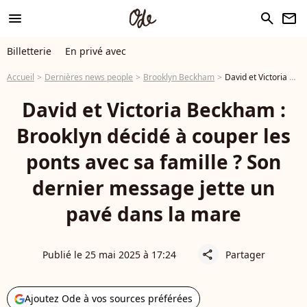
menu
search
newsletter
Billetterie
En privé avec
Accueil
Dernières news people
Brooklyn Beckham
David et Victoria Beckham : Brooklyn décidé à couper les ponts avec sa famille ? Son dernier message jette un pavé dans la mare
David et Victoria Beckham :
Brooklyn décidé à couper les
ponts avec sa famille ? Son
dernier message jette un
pavé dans la mare
Publié le 25 mai 2025 à 17:24
Partager
share
Ajoutez Ode à vos sources préférées