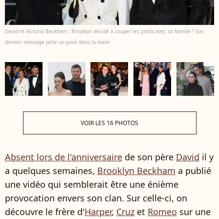
David et Victoria Beckham : Brooklyn décidé à couper les ponts avec sa famille ? Son
dernier message jette un pavé dans la mare
VOIR LES 16 PHOTOS
Absent lors de l'anniversaire
de son père
David
il y
a quelques semaines,
Brooklyn Beckham
a publié
une vidéo qui semblerait être une énième
provocation envers son clan. Sur celle-ci, on
découvre le frère d'
Harper
,
Cruz
et
Romeo
sur une