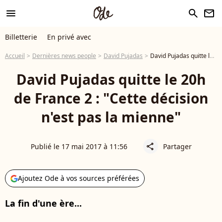
menu
search
newsletter
Billetterie
En privé avec
Accueil
Dernières news people
David Pujadas
David Pujadas quitte le 20h de France 2 : "Cette décision n'est pas la mienne"
David Pujadas quitte le 20h
de France 2 : "Cette décision
n'est pas la mienne"
Publié le 17 mai 2017 à 11:56
Partager
share
Ajoutez Ode à vos sources préférées
La fin d'une ère...