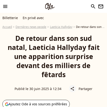
menu
search
newsletter
Billetterie
En privé avec
Accueil
Dernières news people
Laeticia Hallyday
De retour dans son sud natal, Laeticia Hallyday fait une apparition surprise devant des milliers de fêtards
De retour dans son sud
natal, Laeticia Hallyday fait
une apparition surprise
devant des milliers de
fêtards
Publié le 30 juin 2025 à 12:34
Partager
share
Ajoutez Ode à vos sources préférées