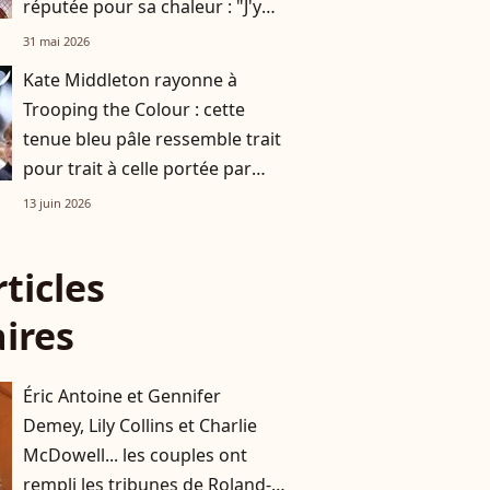
réputée pour sa chaleur : "J'y
suis depuis deux ans"
31 mai 2026
Kate Middleton rayonne à
Trooping the Colour : cette
tenue bleu pâle ressemble trait
pour trait à celle portée par
Lady Diana il y a près de 40 ans
13 juin 2026
rticles
aires
Éric Antoine et Gennifer
Demey, Lily Collins et Charlie
McDowell... les couples ont
rempli les tribunes de Roland-