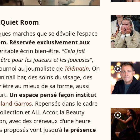
 Quiet Room
ques marches que se dévoile l'espace
om. Réservée exclusivement aux
ritable écrin bien-être.
"Cela fait
tre pour les joueurs et les joueuses"
,
player2
ournoi au journaliste de
Télématin
. On
n nail bar, des soins du visage, des
r être au mieux de sa forme, aussi
urt.
Un espace pensé façon institut
land-Garros
. Repensée dans le cadre
ollection et ALL Accor, la Beauty
player2
on, avec des créneaux d'une heure
es proposés vont jusqu'à
la présence