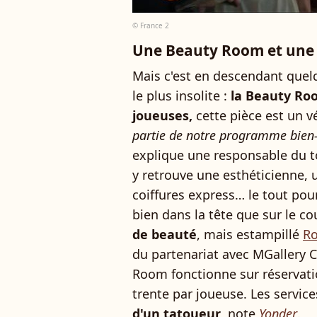
© France 2
Une Beauty Room et une
Mais c'est en descendant quel
le plus insolite :
la Beauty Ro
joueuses,
cette pièce est un vé
partie de notre programme bien-ê
explique une responsable du t
y retrouve une esthéticienne, u
coiffures express… le tout pou
bien dans la tête que sur le co
de beauté
, mais estampillé
Ro
du partenariat avec MGallery C
Room fonctionne sur réservati
trente par joueuse. Les servic
d'un tatoueur
, note
Yonder
.