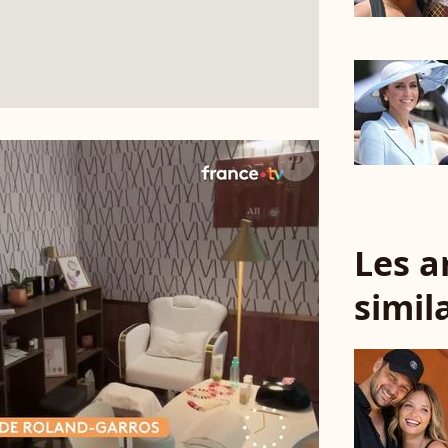
Les a
simil