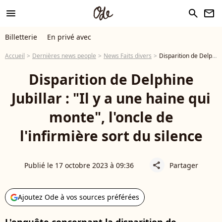
menu
search
newsletter
Billetterie
En privé avec
Accueil
Dernières news people
News Faits divers
Disparition de Delphine Jubillar : "Il y a une haine qui monte", l'oncle de l'infirmière sort du silence
Disparition de Delphine
Jubillar : "Il y a une haine qui
monte", l'oncle de
l'infirmière sort du silence
Publié le 17 octobre 2023 à 09:36
Partager
share
Ajoutez Ode à vos sources préférées