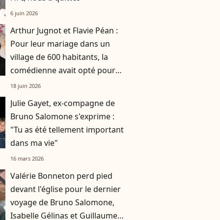
6 juin 2026
Arthur Jugnot et Flavie Péan :
Pour leur mariage dans un
village de 600 habitants, la
comédienne avait opté pour
une robe originale d'une
18 juin 2026
créatrice française
Julie Gayet, ex-compagne de
Bruno Salomone s'exprime :
"Tu as été tellement important
dans ma vie"
16 mars 2026
Valérie Bonneton perd pied
devant l'église pour le dernier
voyage de Bruno Salomone,
Isabelle Gélinas et Guillaume