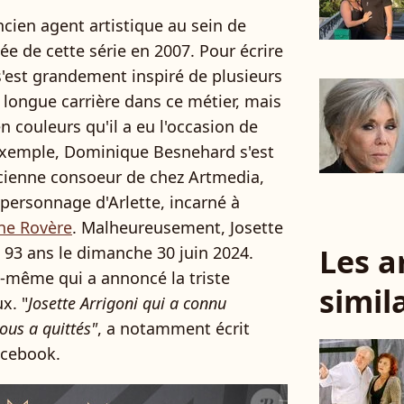
cien agent artistique au sein de
dée de cette série en 2007. Pour écrire
l s'est grandement inspiré de plusieurs
a longue carrière dans ce métier, mais
 couleurs qu'il a eu l'occasion de
 exemple, Dominique Besnehard s'est
cienne consoeur de chez Artmedia,
e personnage d'Arlette, incarné à
ane Rovère
. Malheureusement, Josette
Les a
e 93 ans le dimanche 30 juin 2024.
-même qui a annoncé la triste
simil
x. "
J
osette Arrigoni qui a connu
ous a quittés"
, a notamment écrit
acebook.