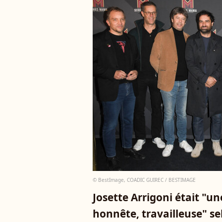
© BestImage, COADIC GUIREC / BESTIMAGE
Josette Arrigoni était "
honnête, travailleuse" 