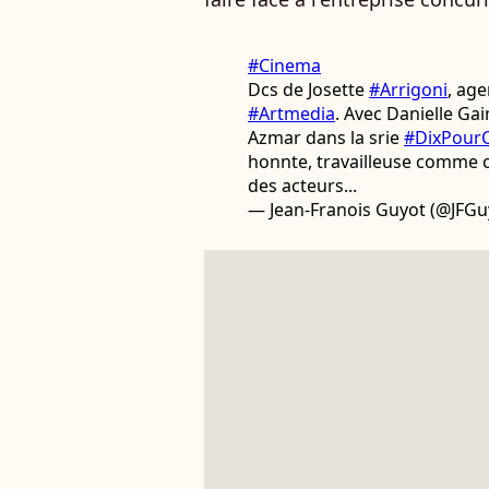
#Cinema
Dcs de Josette
#Arrigoni
, age
#Artmedia
. Avec Danielle Gain
Azmar dans la srie
#DixPour
honnte, travailleuse comme c
des acteurs...
— Jean-Franois Guyot (@JFGu