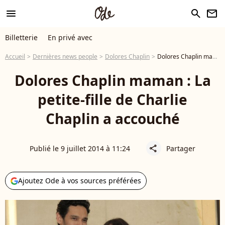
menu
search
newsletter
Billetterie
En privé avec
Accueil
Dernières news people
Dolores Chaplin
Dolores Chaplin maman : La petite-fille de Charlie Chaplin a accouché
Dolores Chaplin maman : La
petite-fille de Charlie
Chaplin a accouché
Publié le 9 juillet 2014 à 11:24
Partager
share
Ajoutez Ode à vos sources préférées