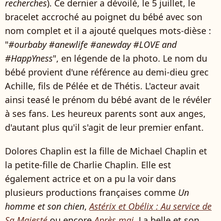
recherches
). Ce dernier a dévoilé, le 5 juillet, le
bracelet accroché au poignet du bébé avec son
nom complet et il a ajouté quelques mots-dièse :
"
#ourbaby #anewlife #anewday #LOVE and
#HappYness
", en légende de la photo. Le nom du
bébé provient d'une référence au demi-dieu grec
Achille, fils de Pélée et de Thétis. L'acteur avait
ainsi teasé le prénom du bébé avant de le révéler
à ses fans. Les heureux parents sont aux anges,
d'autant plus qu'il s'agit de leur premier enfant.
Dolores Chaplin est la fille de Michael Chaplin et
la petite-fille de Charlie Chaplin. Elle est
également actrice et on a pu la voir dans
plusieurs productions françaises comme
Un
homme et son chien
,
Astérix et Obélix : Au service de
Sa Majesté
ou encore
Après mai
. La belle et son